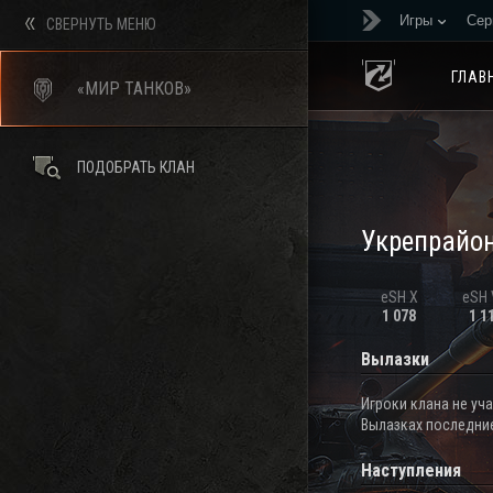
Игры
Сер
СВЕРНУТЬ МЕНЮ
ГЛАВ
«МИР ТАНКОВ»
ПОДОБРАТЬ КЛАН
Укрепрайо
eSH X
eSH V
1 078
1 1
Вылазки
Игроки клана не уч
Вылазках последние
Наступления