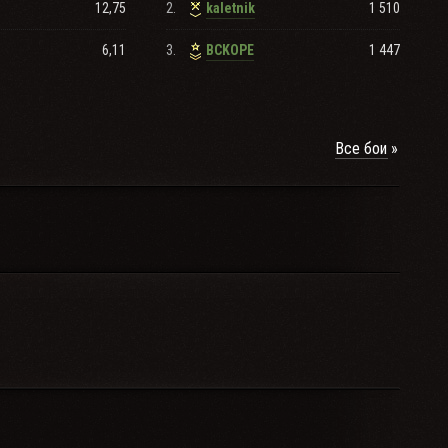
12,75
2.
1 510
kaletnik
6,11
3.
1 447
BCKOPE
Все бои