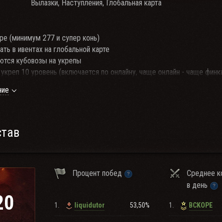
Вылазки, Наступления, Глобальная карта
аре (минимум 277 и супер конь)
ть в ивентах на глобальной карте
ются кубовозы на укрепы
 укреп 10 уровень (включается по онлайну, чаще онлайн - чаще финк
ние
у
став
Процент побед
Среднее к
в день
20
1.
53,50%
1.
Iiquidutor
BCKOPE