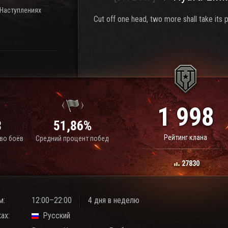
 Наступлениях
Cut off one head, two more shall take its p
1 998
8
51,86%
Рейтинг клана
во боёв
Средний процент побед
27830
м:
12:00–22:00
4 дня в неделю
ах:
Русский