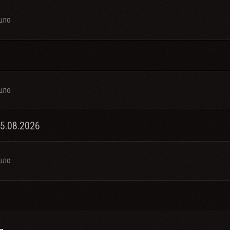
шло
шло
05.08.2026
шло