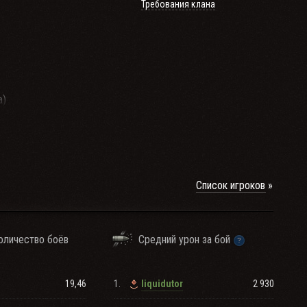
Требования клана
а)
Список игроков
оличество боёв
Средний урон за бой
19,46
1.
2 930
Iiquidutor