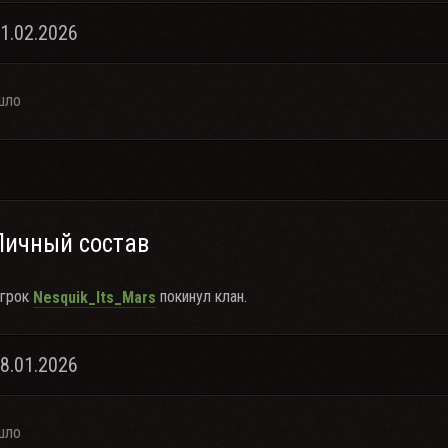
01.02.2026
шло
Личный состав
грок
покинул клан.
Nesquik_Its_Mars
28.01.2026
шло