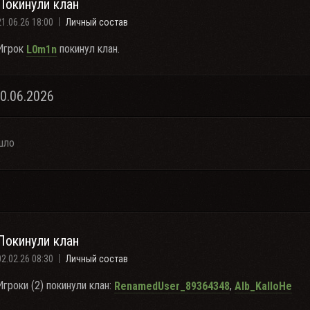
Покинули клан
21.06.26 18:00
Личный состав
Игрок
покинул клан.
L0m1n
20.06.2026
шло
Покинули клан
02.02.26 08:30
Личный состав
Игроки (2) покинули клан:
,
RenamedUser_89364348
Alb_KalloHe