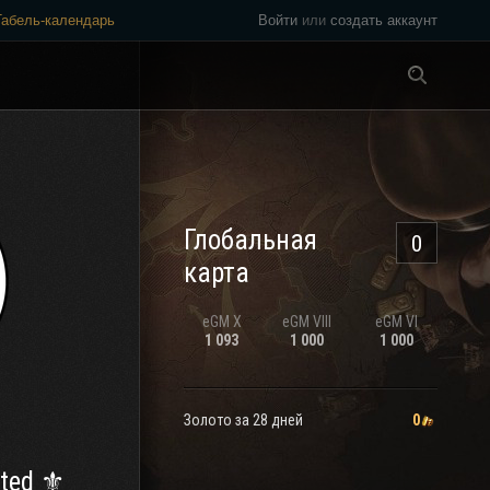
Табель-календарь
Войти
или
создать аккаунт
Везде
Глобальная
0
карта
eGM
X
eGM
VIII
eGM
VI
1 093
1 000
1 000
Золото за 28 дней
0
ted ⚜