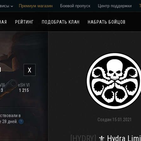
висы
Премиум магазин
Боевой пропуск
Центр поддержки
Реферальная программа
НАЯ
РЕЙТИНГ
ПОДОБРАТЬ КЛАН
НАБРАТЬ БОЙЦОВ
н
X
III
eSH VI
13
1 215
аствовали в
Создан
15.01.2021
 28 дней.
[HYDRY]
⚜ Hydra Limi