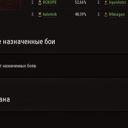
2.
52,66%
2.
BCKOPE
Iiquidutor
3.
48,39%
3.
kaletnik
R0magan
 назначенные бои
т назначенных боёв.
ана