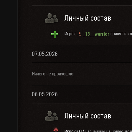
Личный состав
Игрок
принят в кл
_13__warrior
07.05.2026
Ничего не произошло
06.05.2026
Личный состав
Игроки (1)
назначены на новую дол