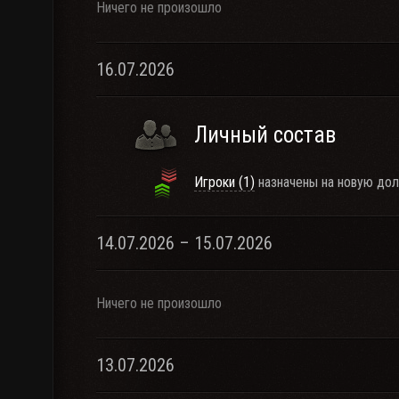
Ничего не произошло
16.07.2026
Личный состав
Игроки (1)
назначены на новую дол
14.07.2026 – 15.07.2026
Ничего не произошло
13.07.2026