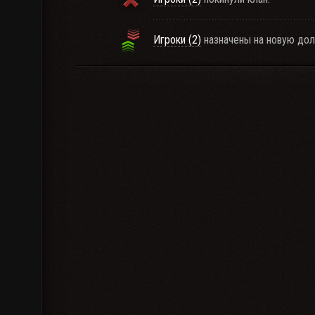
Игроки (2)
назначены на новую дол