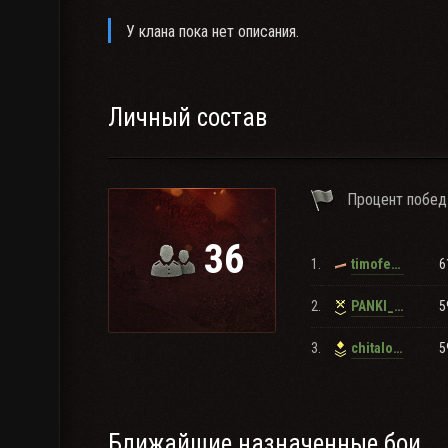
У клана пока нет описания.
Личный состав
Процент побед
36
1.
6
timofeyy_puhalskiyy
2.
5
PANKI_V_TANKE__
3.
5
chitalovmen59
Ближайшие назначенные бои