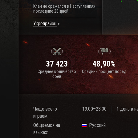
Клан не сражался в Наступлениях
последние 28 дней.
Укрепрайон
37 423
48,90%
Среднее количество
Средний процент побед
боёв
Чаще всего
19:00–23:00
1 день в 
играем:
Общаемся на
Русский
языках: