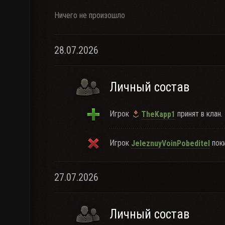
Ничего не произошло
28.07.2026
Личный состав
Игрок
принят в клан.
TheKapp1
Игрок
поки
JeleznuyVoinPobediteI
27.07.2026
Личный состав