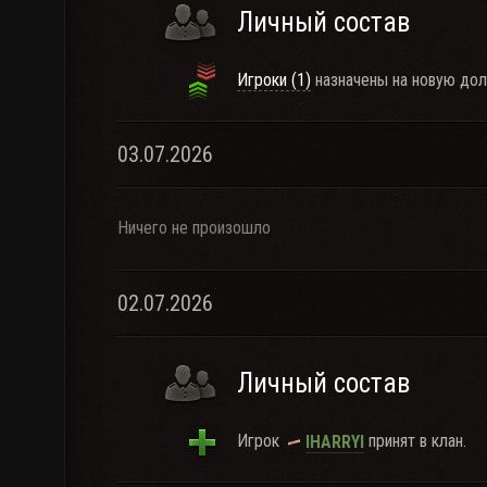
Личный состав
Игроки (1)
назначены на новую дол
03.07.2026
Ничего не произошло
02.07.2026
Личный состав
Игрок
принят в клан.
IHARRYI