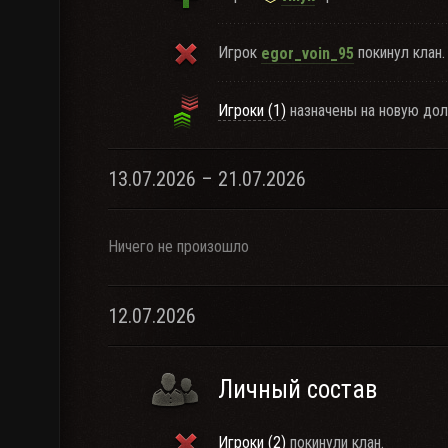
Игрок
покинул клан.
egor_voin_95
Игроки (1)
назначены на новую дол
13.07.2026 – 21.07.2026
Ничего не произошло
12.07.2026
Личный состав
Игроки (2)
покинули клан.