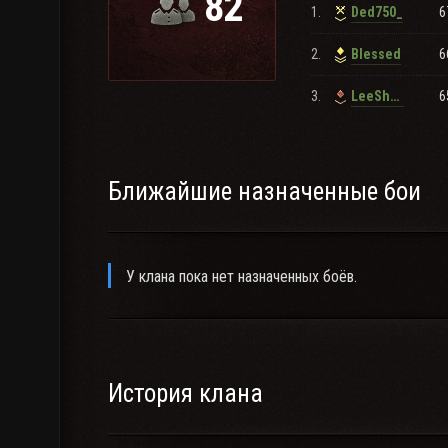
82
1.
6
Ded750_
2.
6
Blessed
3.
6
LeeSharpe
Ближайшие назначенные бои
У клана пока нет назначенных боёв.
История клана