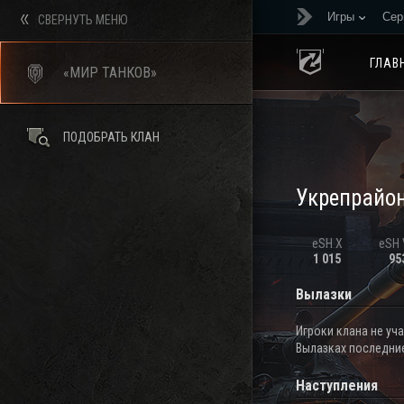
Игры
Сер
СВЕРНУТЬ МЕНЮ
ГЛАВ
«МИР ТАНКОВ»
ПОДОБРАТЬ КЛАН
Укрепрайо
eSH X
eSH V
1 015
95
Вылазки
Игроки клана не уч
Вылазках последние
Наступления