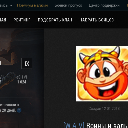
висы
Премиум магазин
Боевой пропуск
Центр поддержки
Реферальная программа
НАЯ
РЕЙТИНГ
ПОДОБРАТЬ КЛАН
НАБРАТЬ БОЙЦОВ
н
IX
III
eSH VI
3
1 024
аствовали в
Создан
12.01.2013
 28 дней.
[W-A-V]
Воины и валь