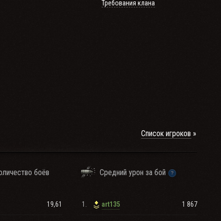
Требования клана
Список игроков
оличество боёв
Средний урон за бой
19,61
1.
1 867
art135