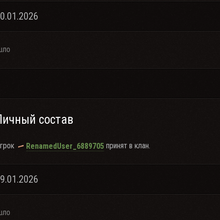
30.01.2026
шло
Личный состав
грок
принят в клан.
RenamedUser_6889705
09.01.2026
шло