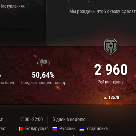
 Наступлениях
Мы рождены чтоб сказку сдела
2 960
6
50,64%
Рейтинг клана
во боёв
Средний процент побед
13578
м:
15:00–22:00
5 дней в неделю
ах:
Беларуская
Русский
Українська