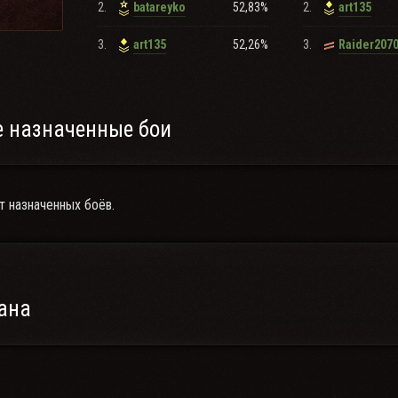
2.
52,83%
2.
batareyko
art135
3.
52,26%
3.
art135
Raider207
 назначенные бои
т назначенных боёв.
ана