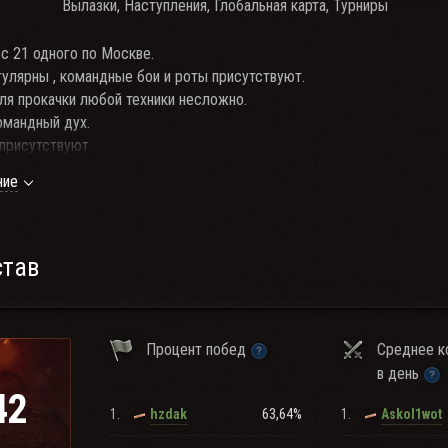
Вылазки, Наступления, Глобальная карта, Турниры
с 21 одного по Москве.
гулярны , командные бои и роты присутствуют.
ля прокачки любой техники несложно.
омандный дух.
присутствуют.
ий для спонсоров нет , но готовность к диалогу есть.
ние
став
Процент побед
Среднее к
в день
42
1.
63,64%
1.
hzdak
Askol1wot