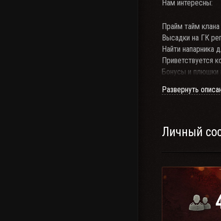
Нам интересны:
Прайм тайм клана 
Высадки на ГК ре
Найти напарника д
Приветствуется к
Бонусы и плюшки 
Специальных услов
Развернуть описа
Личный со