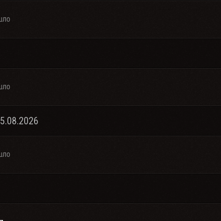
шло
шло
05.08.2026
шло