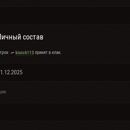
Личный состав
грок
принят в клан.
kinich113
31.12.2025
шло