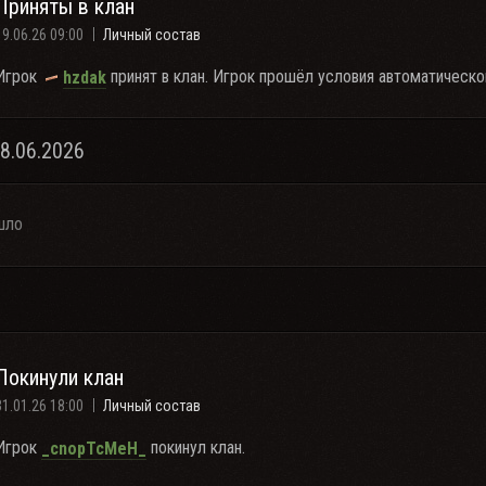
Приняты в клан
19.06.26 09:00
Личный состав
Игрок
принят в клан. Игрок прошёл условия автоматическо
hzdak
18.06.2026
шло
Покинули клан
31.01.26 18:00
Личный состав
Игрок
покинул клан.
_cnopTcMeH_