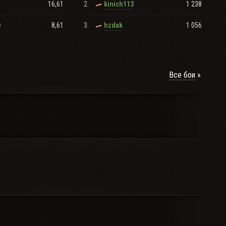
16,61
2.
1 238
kinich113
8,61
3.
1 056
0
hzdak
Все бои