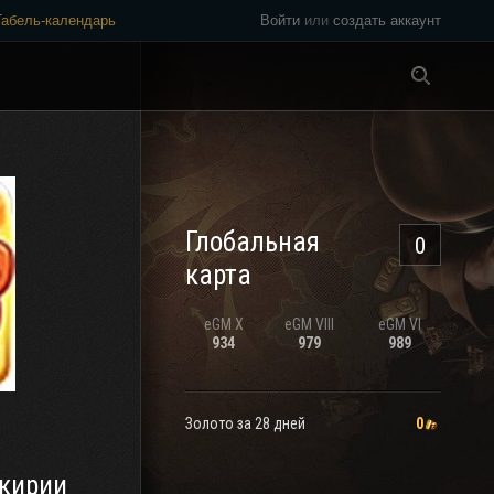
Табель-календарь
Войти
или
создать аккаунт
Везде
Глобальная
0
карта
eGM
X
eGM
VIII
eGM
VI
934
979
989
Золото за 28 дней
0
кирии