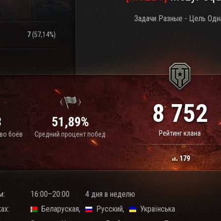
Задачи Разные - Цель Одн
7
(
57,14%
)
8 752
8
51,89%
Рейтинг клана
во боёв
Средний процент побед
179
м:
16:00–20:00
4 дня в неделю
ах:
Беларуская
Русский
Українська