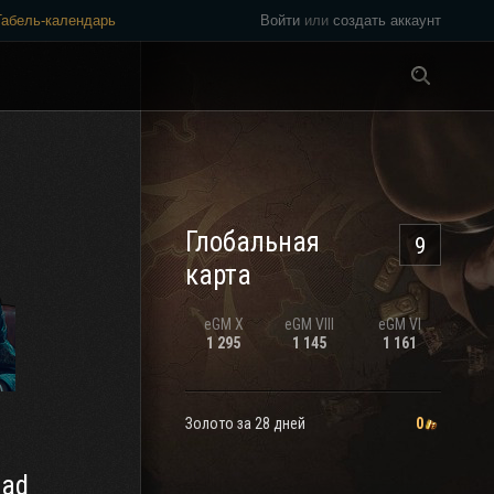
Табель-календарь
Войти
или
создать аккаунт
Везде
Глобальная
9
карта
eGM
X
eGM
VIII
eGM
VI
1 295
1 145
1 161
Золото за 28 дней
0
uad