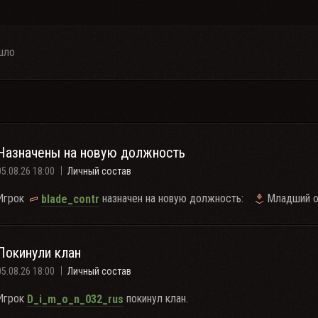
шло
Назначены на новую должность
05.08.26 18:00
Личный состав
Игрок
назначен на новую должность:
Младший 
blade_contr
Покинули клан
05.08.26 18:00
Личный состав
Игрок
покинул клан.
D_i_m_o_n_032_rus