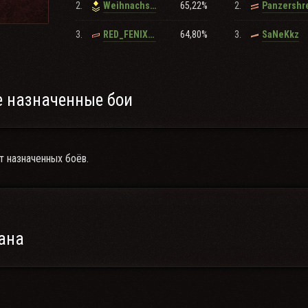
2.
65,22%
2.
WeihnachsmaN
Panzershr
3.
64,80%
3.
RED_FENIX_10
SaNeKkz
 назначенные бои
т назначенных боёв.
ана