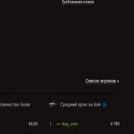
Требования клана
Список игроков
оличество боёв
Средний урон за бой
43,00
1.
4 780
dag_onn