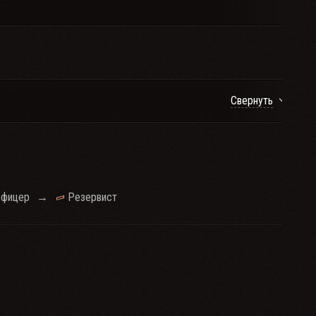
Свернуть
офицер
→
Резервист