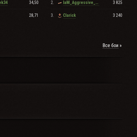
34,50
2.
3 825
ek34
IaM_Aggressive_Bro
28,71
3.
3 240
CIarick
Все бои