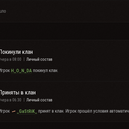
шло
Покинули клан
Вчера в 08:00
Личный состав
Игрок
покинул клан.
H_O_N_DA
Приняты в клан
Вчера в 06:30
Личный состав
Игрок
принят в клан. Игрок прошёл условия автоматич
_GaStRiK_