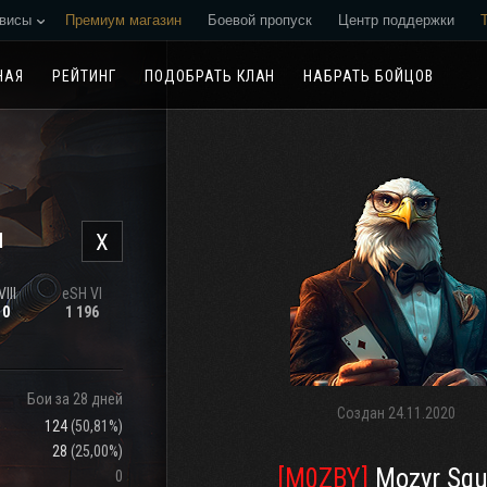
висы
Премиум магазин
Боевой пропуск
Центр поддержки
Реферальная программа
НАЯ
РЕЙТИНГ
ПОДОБРАТЬ КЛАН
НАБРАТЬ БОЙЦОВ
н
X
III
eSH VI
10
1 196
Бои за 28 дней
Создан
24.11.2020
124
(
50,81%
)
28
(
25,00%
)
[M0ZBY]
Mozyr Sq
0