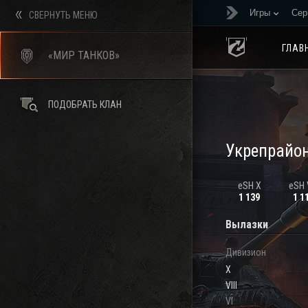
Игры
Сер
СВЕРНУТЬ МЕНЮ
ГЛАВ
«МИР ТАНКОВ»
ПОДОБРАТЬ КЛАН
Укрепрайо
eSH X
eSH V
1 139
1 1
Вылазки
Дивизион
X
VIII
VI