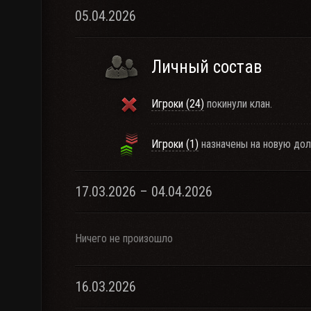
05.04.2026
Личный состав
Игроки (24)
покинули клан.
Игроки (1)
назначены на новую дол
17.03.2026 – 04.04.2026
Ничего не произошло
16.03.2026