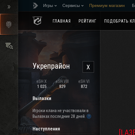
Игры
Сервисы
Премиум магазин
Б
Реферальная програм
ГЛАВНАЯ
РЕЙТИНГ
ПОДОБРАТЬ К
Укрепрайон
X
eSH X
eSH VIII
eSH VI
1 025
829
872
Вылазки
Игроки клана не участвовали в
Вылазках последние 28 дней.
Наступления
[LA3