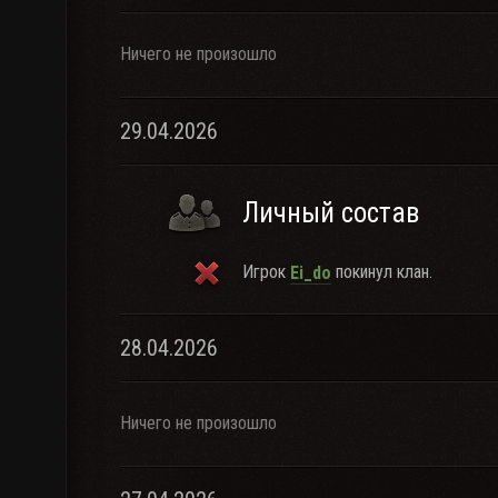
Ничего не произошло
29.04.2026
Личный состав
Игрок
покинул клан.
Ei_do
28.04.2026
Ничего не произошло