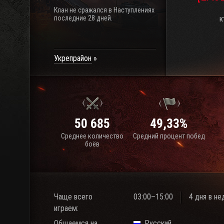
Клан не сражался в Наступлениях
последние 28 дней.
к
Укрепрайон
50 685
49,33%
Среднее количество
Средний процент побед
боёв
Чаще всего
03:00–15:00
4 дня в н
играем:
Общаемся на
Русский