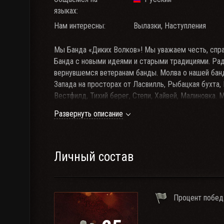
языках:
Нам интересны:
Вылазки, Наступления
Мы Банда «Диких Волков»! Мы уважаем честь, спра
Банда с новыми идеями и старыми традициями. Ра
вернувшемся ветеранам банды. Молва о нашей банд
Запада на просторах от Ласвилль, Рыбацкая бухта,
Вестфилд, Тихий берег, Степи, Хайвей, Малиновка.
трогаем бедных и рабочих, а изымаем излишки бога
Развернуть описание
Другие кланы с похожими названиями либо похожи
Обязательное выполнение Боевого похода!
Личный состав
Процент побед