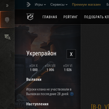
Игры
Сервисы
Премиум магазин
Б
Реферальная програм
ГЛАВНАЯ
РЕЙТИНГ
ПОДОБРАТЬ К
Укрепрайон
X
eSH X
eSH VIII
eSH VI
1 000
1 006
1 026
Вылазки
Игроки клана не участвовали в
Вылазках последние 28 дней.
Наступления
[B-D_V