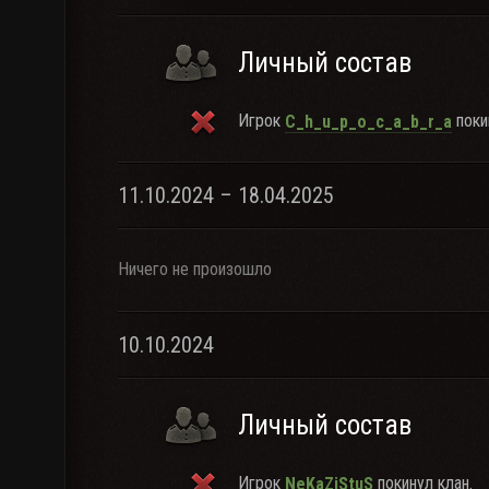
Личный состав
Игрок
поки
C_h_u_p_o_c_a_b_r_a
11.10.2024 – 18.04.2025
Ничего не произошло
10.10.2024
Личный состав
Игрок
покинул клан.
NeKaZiStuS