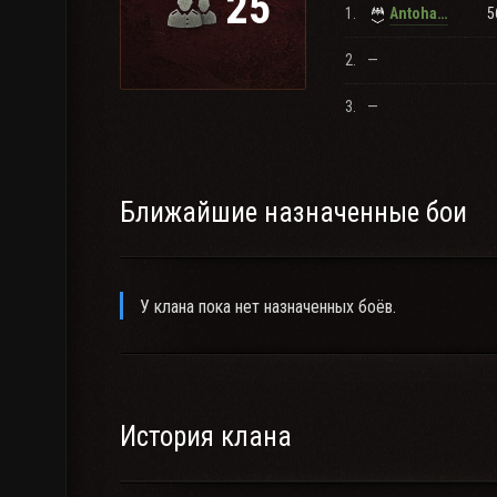
25
1.
5
Antohaaye12
2.
—
3.
—
Ближайшие назначенные бои
У клана пока нет назначенных боёв.
История клана