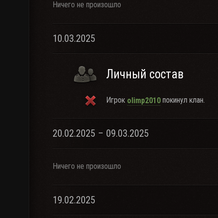
Ничего не произошло
10.03.2025
Личный состав
Игрок
покинул клан.
olimp2010
20.02.2025 – 09.03.2025
Ничего не произошло
19.02.2025