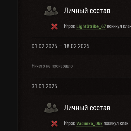
Личный состав
Игрок
покинул клан
LightStrike_67
01.02.2025 – 18.02.2025
Ничего не произошло
31.01.2025
Личный состав
Игрок
покинул клан.
Vadimka_Dkk