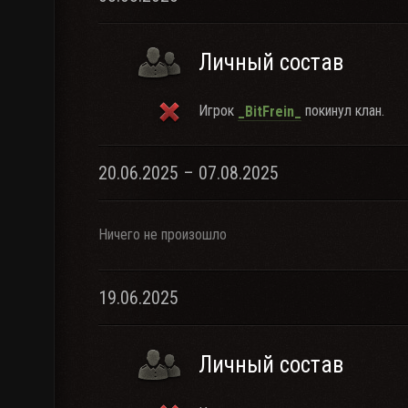
Личный состав
Игрок
покинул клан.
_BitFrein_
20.06.2025 – 07.08.2025
Ничего не произошло
19.06.2025
Личный состав