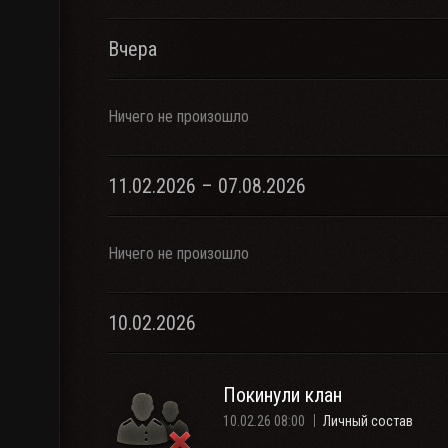
Вчера
Ничего не произошло
11.02.2026 – 07.08.2026
Ничего не произошло
10.02.2026
Покинули клан
10.02.26 08:00
Личный состав