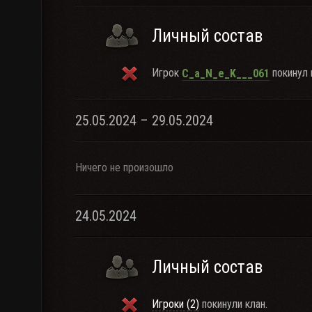
Личный состав
Игрок
покинул 
C_a_N_e_K___061
25.05.2024 – 29.05.2024
Ничего не произошло
24.05.2024
Личный состав
Игроки (2)
покинули клан.