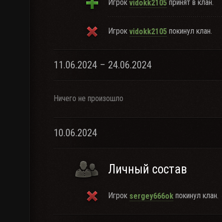
Игрок
принят в клан.
vidokk2105
Игрок
покинул клан.
vidokk2105
11.06.2024 – 24.06.2024
Ничего не произошло
10.06.2024
Личный состав
Игрок
покинул клан.
sergey666ok