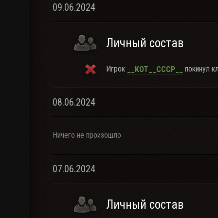
09.06.2024
Личный состав
Игрок
покинул кл
__KOT__CCCP__
08.06.2024
Ничего не произошло
07.06.2024
Личный состав