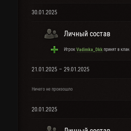
30.01.2025
Личный состав
Игрок
принят в клан.
Vadimka_Dkk
21.01.2025 – 29.01.2025
Ничего не произошло
20.01.2025
Личный состав