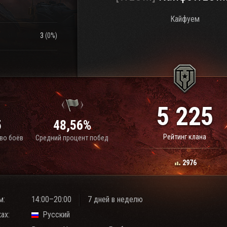
Кайфуем
3
(
0%
)
5 225
5
48,56%
Рейтинг клана
во боёв
Средний процент побед
2976
м:
14:00–20:00
7 дней в неделю
ах:
Русский