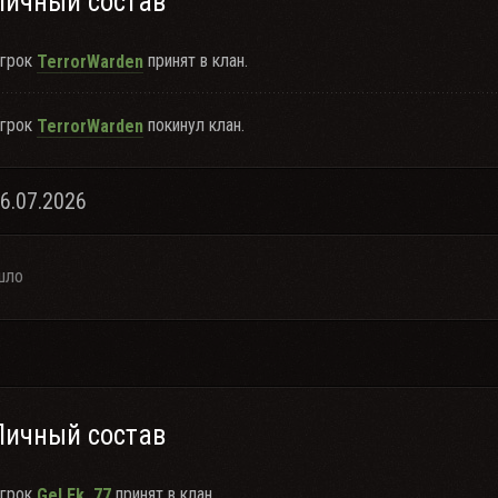
Личный состав
грок
принят в клан.
TerrorWarden
грок
покинул клан.
TerrorWarden
26.07.2026
шло
Личный состав
грок
принят в клан.
GeLEk_77