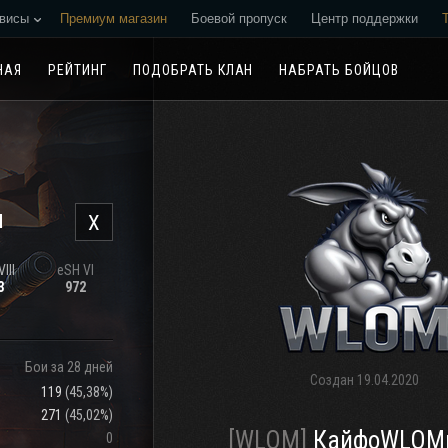
висы
Премиум магазин
Боевой пропуск
Центр поддержки
Реферальная программа
НАЯ
РЕЙТИНГ
ПОДОБРАТЬ КЛАН
НАБРАТЬ БОЙЦОВ
н
X
III
eSH VI
3
972
Бои за 28 дней
Создан
19.04.2020
119
(
45,38%
)
271
(
45,02%
)
[WLOM]
КайфоWLOM
0