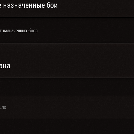
 назначенные бои
т назначенных боёв.
ана
шло