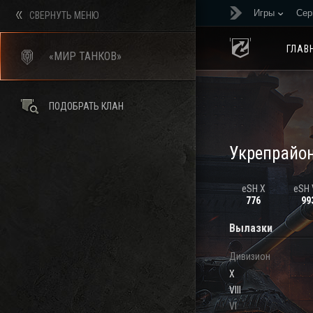
Игры
Сер
СВЕРНУТЬ МЕНЮ
ГЛАВ
«МИР ТАНКОВ»
ПОДОБРАТЬ КЛАН
Укрепрайо
eSH X
eSH V
776
99
Вылазки
Дивизион
X
VIII
VI