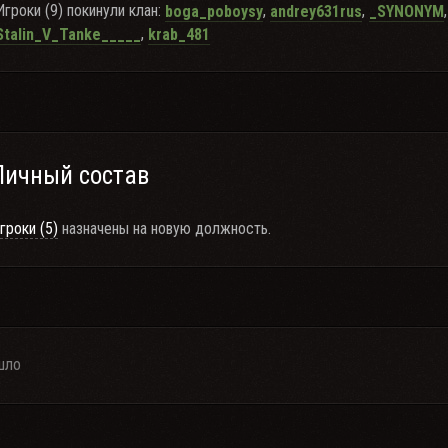
Игроки (9) покинули клан:
,
,
boga_poboysy
andrey631rus
_SYNONYM
,
Stalin_V_Tanke_____
krab_481
Личный состав
гроки (5)
назначены на новую должность.
шло