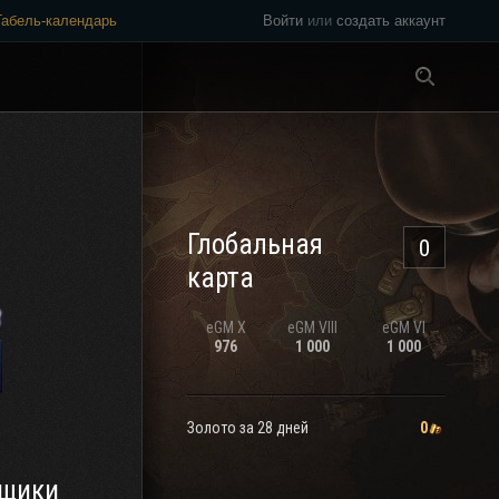
Табель-календарь
Войти
или
создать аккаунт
Везде
Глобальная
0
карта
eGM
X
eGM
VIII
eGM
VI
976
1 000
1 000
Золото за 28 дней
0
щики