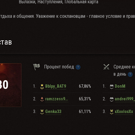
Вылазки, Наступления, Глобальная карта
тдыха и общения. Уважение к соклановцам - главное условие и прав
став
Процент побед
Среднее к
в день
30
1.
67,86%
1.
BbIpy_BAT9
DonM
2.
65,31%
2.
ramzzess999
andrei999
3.
61,11%
3.
Genka33
xXxoIoxXx