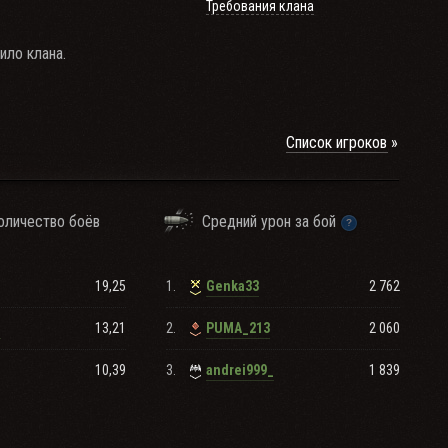
Требования клана
ило клана.
Список игроков
оличество боёв
Средний урон за бой
19,25
1.
2 762
Genka33
13,21
2.
2 060
_
PUMA_213
10,39
3.
1 839
andrei999_