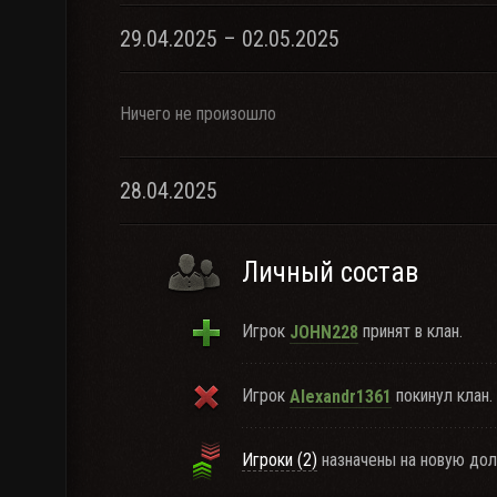
29.04.2025 – 02.05.2025
Ничего не произошло
28.04.2025
Личный состав
Игрок
принят в клан.
JOHN228
Игрок
покинул клан.
Alexandr1361
Игроки (2)
назначены на новую дол