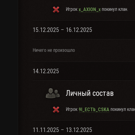
Игрок
покинул клан.
x_AXION_x
15.12.2025 – 16.12.2025
Ничего не произошло
14.12.2025
Личный состав
Игрок
покинул клан
9I_ECTb_CSKA
11.11.2025 – 13.12.2025