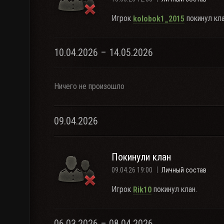
Игрок
покинул кла
kolobok1_2015
10.04.2026 – 14.05.2026
Ничего не произошло
09.04.2026
Покинули клан
09.04.26 19:00
Личный состав
Игрок
покинул клан.
Rik10
06.03.2026 – 08.04.2026