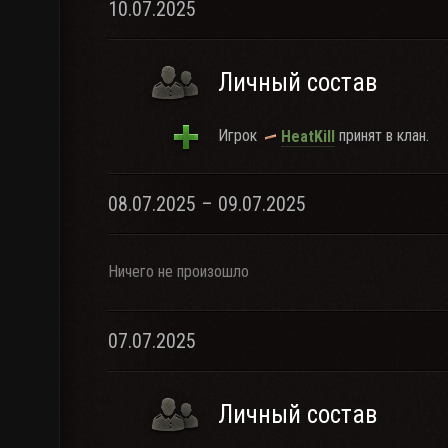
10.07.2025
Личный состав
Игрок
принят в клан.
HeatKill
08.07.2025 – 09.07.2025
Ничего не произошло
07.07.2025
Личный состав