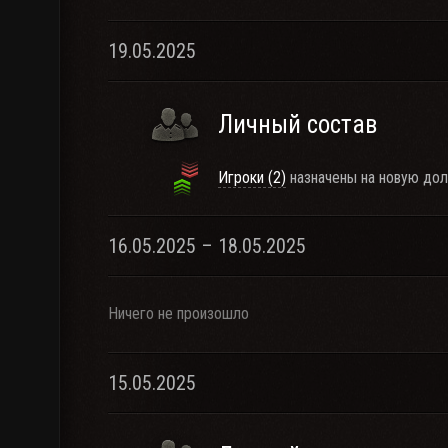
19.05.2025
Личный состав
Игроки (2)
назначены на новую дол
16.05.2025 – 18.05.2025
Ничего не произошло
15.05.2025