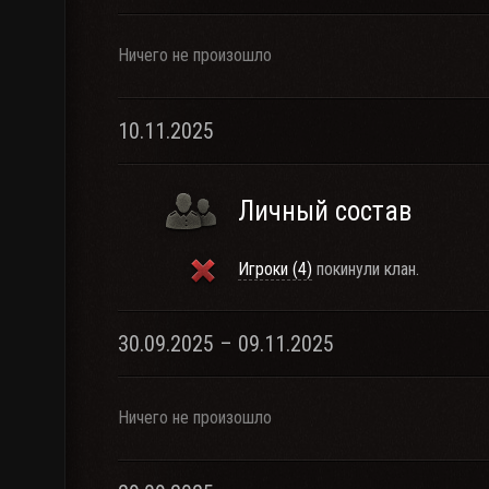
Ничего не произошло
10.11.2025
Личный состав
Игроки (4)
покинули клан.
30.09.2025 – 09.11.2025
Ничего не произошло