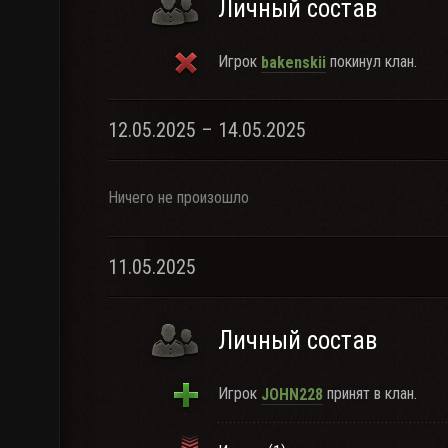
Личный состав
Игрок
покинул клан.
bakenskii
12.05.2025 – 14.05.2025
Ничего не произошло
11.05.2025
Личный состав
Игрок
принят в клан.
JOHN228