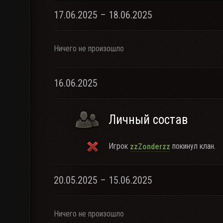
17.06.2025 – 18.06.2025
Ничего не произошло
16.06.2025
Личный состав
Игрок
покинул клан.
zzZonderzz
20.05.2025 – 15.06.2025
Ничего не произошло