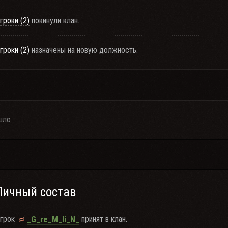
гроки (2)
покинули клан.
гроки (2)
назначены на новую должность.
шло
Личный состав
грок
принят в клан.
_G_re_M_li_N_