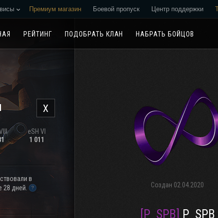
висы
Премиум магазин
Боевой пропуск
Центр поддержки
Реферальная программа
НАЯ
РЕЙТИНГ
ПОДОБРАТЬ КЛАН
НАБРАТЬ БОЙЦОВ
н
X
III
eSH VI
81
1 011
аствовали в
Создан
02.04.2020
 28 дней.
[P_SPB]
P_SPB