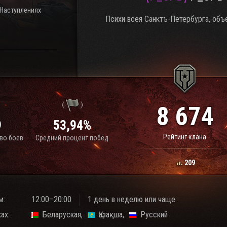
 Наступлениях
Психи всея Санктъ-Петербурга, объ
8 674
9
53,94%
Рейтинг клана
во боёв
Средний процент побед
209
м:
12:00–20:00
1 день в неделю или чаще
ах:
Беларуская
Қазақша
Русский