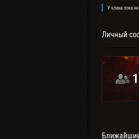
У клана пока не
Личный со
1
Ближайшие