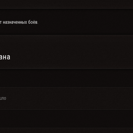
т назначенных боёв.
ана
шло