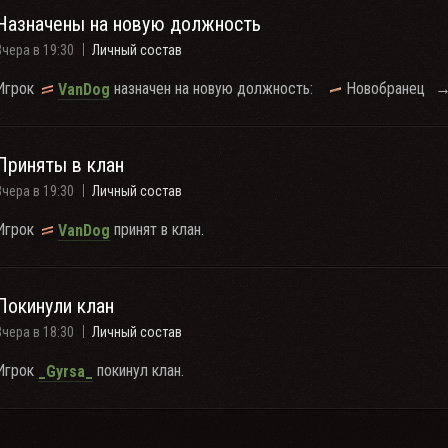
Назначены на новую должность
Вчера в 19:30
Личный состав
Игрок
назначен на новую должность:
Новобранец
VanDog
Приняты в клан
Вчера в 19:30
Личный состав
Игрок
принят в клан.
VanDog
Покинули клан
Вчера в 18:30
Личный состав
Игрок
покинул клан.
_Gyrsa_