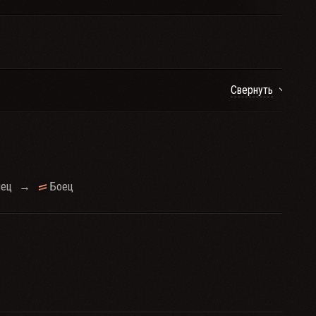
Свернуть
нец
→
Боец