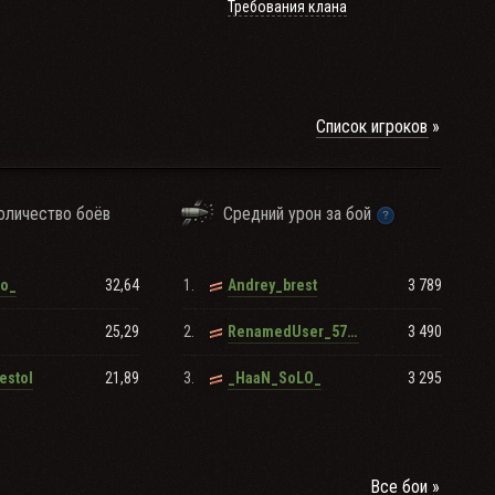
Требования клана
Список игроков
оличество боёв
Средний урон за бой
32,64
1.
3 789
to_
Andrey_brest
25,29
2.
3 490
RenamedUser_57788728
21,89
3.
3 295
estol
_HaaN_SoLO_
Все бои