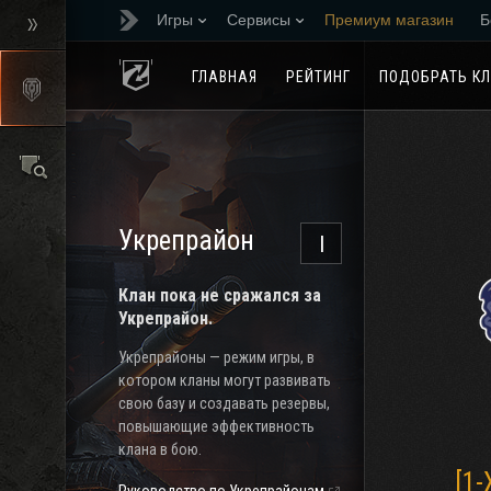
Игры
Сервисы
Премиум магазин
Б
Реферальная програм
ГЛАВНАЯ
РЕЙТИНГ
ПОДОБРАТЬ К
Укрепрайон
I
Клан пока не сражался за
Укрепрайон.
Укрепрайоны — режим игры, в
котором кланы могут развивать
свою базу и создавать резервы,
повышающие эффективность
клана в бою.
[1