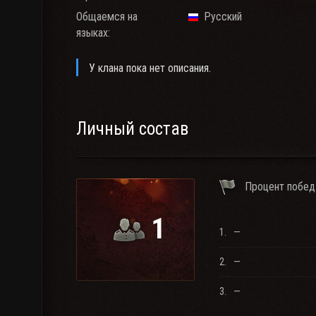
Общаемся на
Русский
языках:
У клана пока нет описания.
Личный состав
Процент побед
1
1.
—
2.
—
3.
—