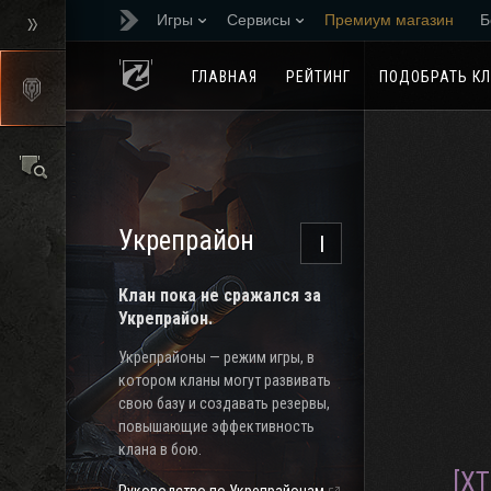
Игры
Сервисы
Премиум магазин
Б
Реферальная програм
ГЛАВНАЯ
РЕЙТИНГ
ПОДОБРАТЬ К
Укрепрайон
I
Клан пока не сражался за
Укрепрайон.
Укрепрайоны — режим игры, в
котором кланы могут развивать
свою базу и создавать резервы,
повышающие эффективность
клана в бою.
[X