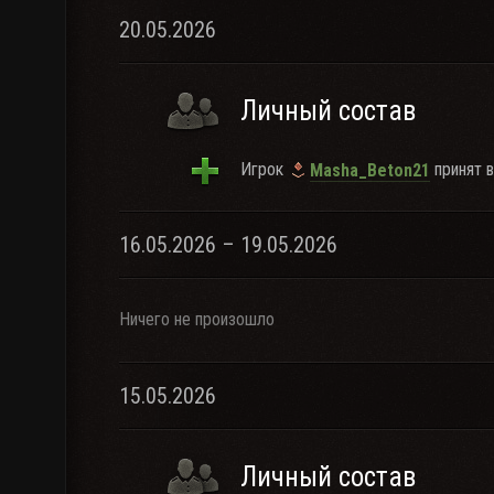
20.05.2026
Личный состав
Игрок
принят в
Masha_Beton21
16.05.2026 – 19.05.2026
Ничего не произошло
15.05.2026
Личный состав