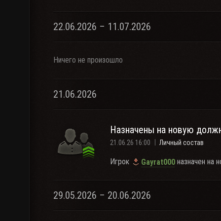
22.06.2026 – 11.07.2026
Ничего не произошло
21.06.2026
Назначены на новую долж
21.06.26 16:00
Личный состав
Игрок
назначен на 
Gayrat000
29.05.2026 – 20.06.2026