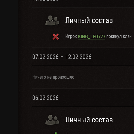
Личный состав
Игрок
покинул клан.
KING_LEO777
07.02.2026 – 12.02.2026
Ничего не произошло
06.02.2026
Личный состав