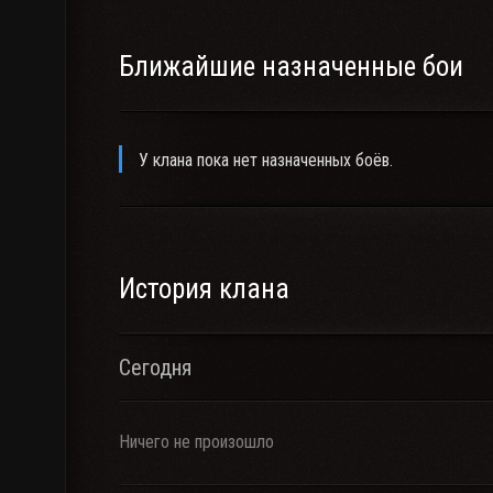
Ближайшие назначенные бои
У клана пока нет назначенных боёв.
История клана
Сегодня
Ничего не произошло