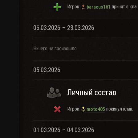
Игрок
принят в клан
baracus161
06.03.2026 – 23.03.2026
Ничего не произошло
05.03.2026
Личный состав
Игрок
покинул клан.
moto405
01.03.2026 – 04.03.2026