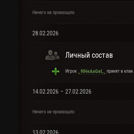
Ничего не произошло
28.02.2026
Личный состав
Игрок
принят в клан.
_9IHeAnGeL_
14.02.2026 – 27.02.2026
Ничего не произошло
13.02.2026