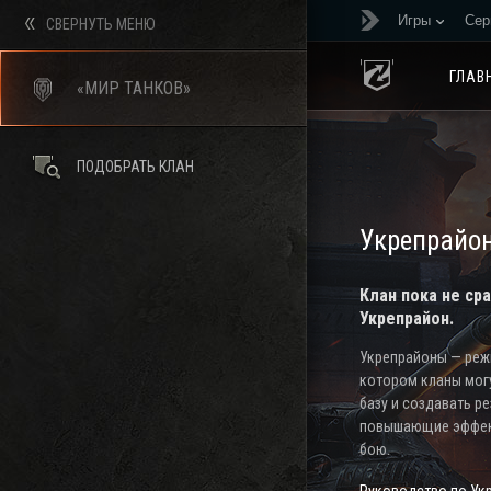
Игры
Сер
СВЕРНУТЬ МЕНЮ
ГЛАВ
«МИР ТАНКОВ»
ПОДОБРАТЬ КЛАН
Укрепрайо
Клан пока не ср
Укрепрайон.
Укрепрайоны — режи
котором кланы мог
базу и создавать р
повышающие эффек
бою.