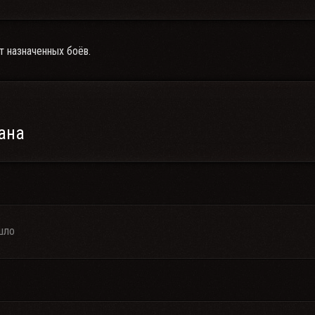
т назначенных боёв.
ана
шло