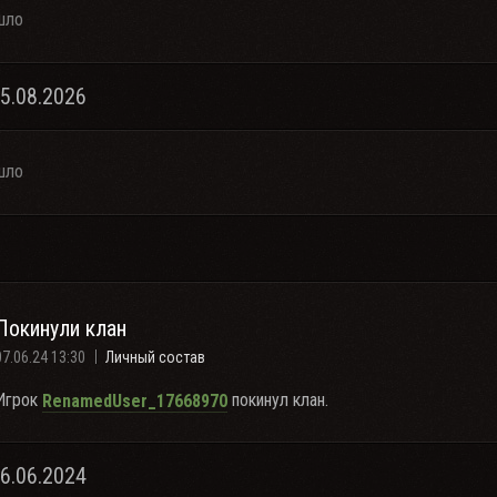
шло
05.08.2026
шло
Покинули клан
07.06.24 13:30
Личный состав
Игрок
покинул клан.
RenamedUser_17668970
06.06.2024