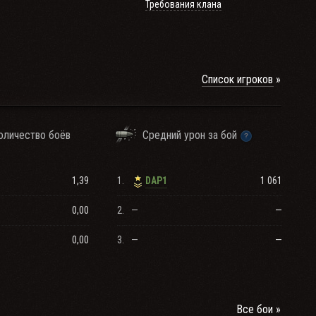
Требования клана
Список игроков
оличество боёв
Средний урон за бой
1,39
1.
1 061
DAP1
0,00
2.
—
—
0,00
3.
—
—
Все бои