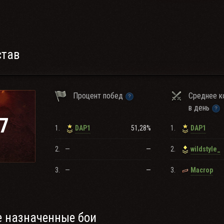
став
Процент побед
Среднее к
в день
7
1.
51,28%
1.
DAP1
DAP1
2.
—
—
2.
wildstyle_
3.
—
—
3.
Macrop
 назначенные бои