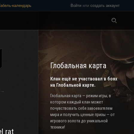
Табель-календарь
Войти
или
создать аккаунт
Везде
Глобальная карта
Клан ещё не участвовал в боях
на Глобальной карте.
Глобальная карта — режим игры, в
котором каждый клан может
почувствовать себя завоевателем
мира и получить ценные призы — от
игрового золота до уникальной
техники!
l rat