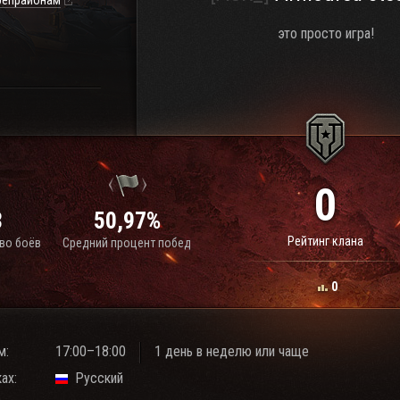
репрайонам
это просто игра!
0
8
50,97%
Рейтинг клана
во боёв
Средний процент побед
0
м:
17:00–18:00
1 день в неделю или чаще
ах:
Русский