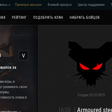
висы
Премиум магазин
Боевой пропуск
Центр поддержки
Реферальная программа
НАЯ
РЕЙТИНГ
ПОДОБРАТЬ КЛАН
НАБРАТЬ БОЙЦОВ
н
V
ажался за
м игры, в
ут развивать свою
езервы,
Создан
23.10.2019
тивность клана в
[ASR_]
Armoured stee