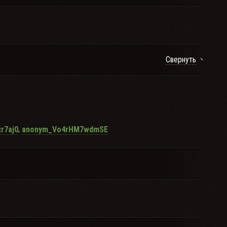
Свернуть
,
r7aj0
anonym_Vo4rHM7wdmSE