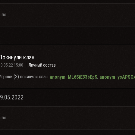
шло
Покинули клан
10.05.22 15:00
Личный состав
Игроки (3) покинули клан:
,
anonym_ML6SiE33bEpS
anonym_ysAPSOx
09.05.2022
шло