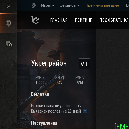
Игры
Сервисы
Премиум магазин
Б
Реферальная програм
ГЛАВНАЯ
РЕЙТИНГ
ПОДОБРАТЬ К
Укрепрайон
VIII
eSH X
eSH VIII
eSH VI
1 000
942
914
Вылазки
Игроки клана не участвовали в
Вылазках последние 28 дней.
Наступления
[EME