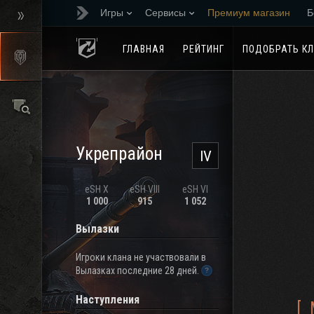
Игры
Сервисы
Премиум магазин
Б
Реферальная програм
ГЛАВНАЯ
РЕЙТИНГ
ПОДОБРАТЬ К
Укрепрайон
IV
eSH X
eSH VIII
eSH VI
1 000
915
1 052
Вылазки
Игроки клана не участвовали в
Вылазках последние 28 дней.
Наступления
[_