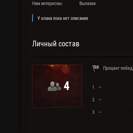
Нам интересны:
Вылазки
У клана пока нет описания.
Личный состав
Процент побед
4
1.
—
2.
—
3.
—