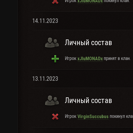
Игрок
покинул клан.
xJIuMONADx
14.11.2023
Личный состав
Игрок
принят в клан.
xJIuMONADx
13.11.2023
Личный состав
Игрок
покинул кла
VirginSuccubus