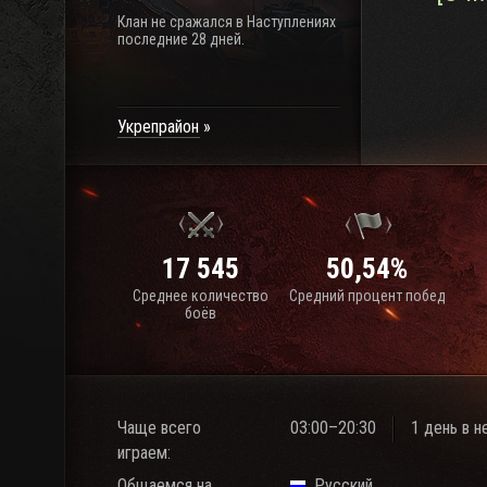
Клан не сражался в Наступлениях
последние 28 дней.
Укрепрайон
17 545
50,54%
Среднее количество
Средний процент побед
боёв
Чаще всего
03:00–20:30
1 день в 
играем:
Общаемся на
Русский