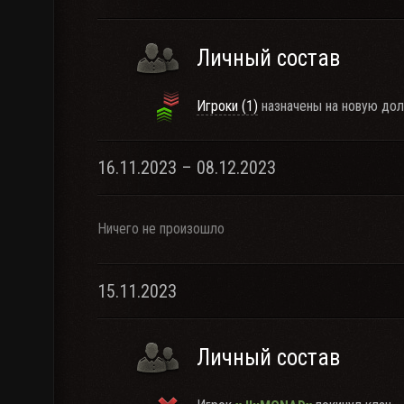
Личный состав
Игроки (1)
назначены на новую дол
16.11.2023 – 08.12.2023
Ничего не произошло
15.11.2023
Личный состав