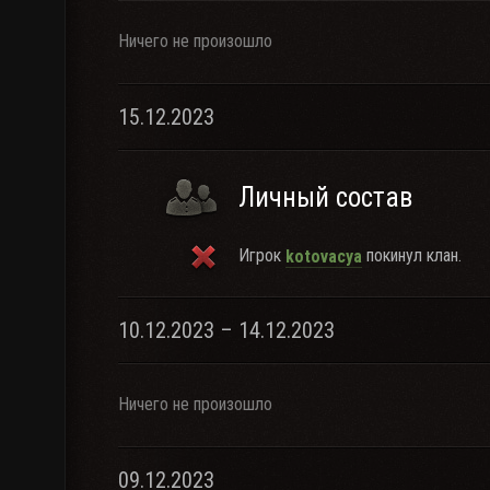
Ничего не произошло
15.12.2023
Личный состав
Игрок
покинул клан.
kotovacya
10.12.2023 – 14.12.2023
Ничего не произошло
09.12.2023