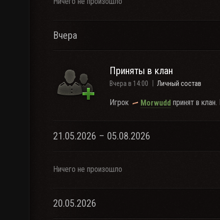
Ничего не произошло
Вчера
Приняты в клан
Вчера в 14:00
Личный состав
Игрок
принят в клан.
Morwudd
21.05.2026 – 05.08.2026
Ничего не произошло
20.05.2026