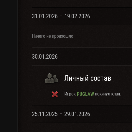
31.01.2026 – 19.02.2026
Ничего не произошло
30.01.2026
Личный состав
Игрок
покинул клан.
PUGLAW
25.11.2025 – 29.01.2026