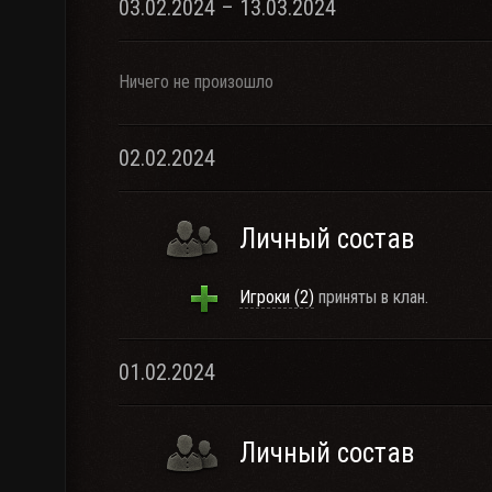
03.02.2024 – 13.03.2024
Ничего не произошло
02.02.2024
Личный состав
Игроки (2)
приняты в клан.
01.02.2024
Личный состав