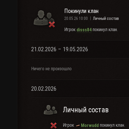
Покинули клан
20.05.26 10:00
Личный состав
Игрок
покинул клан.
disss84
21.02.2026 – 19.05.2026
Ничего не произошло
20.02.2026
Личный состав
Игрок
покинул клан.
Morwudd