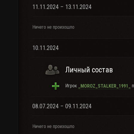
11.11.2024 – 13.11.2024
Ничего не произошло
10.11.2024
Личный состав
Игрок
п
_MOROZ_STALKER_1991_
08.07.2024 – 09.11.2024
Ничего не произошло