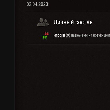
02.04.2023
Личный состав
Игроки (9)
назначены на новую дол