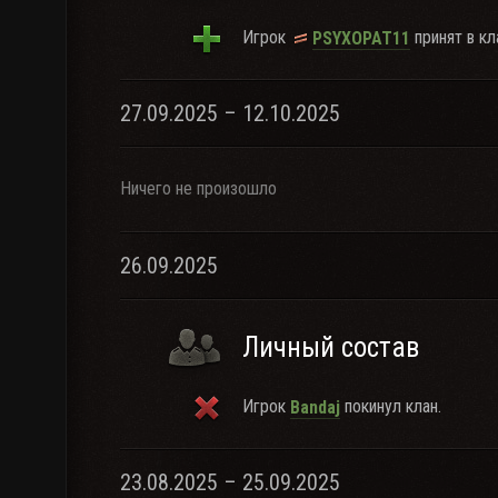
Игрок
принят в кл
PSYXOPAT11
27.09.2025 – 12.10.2025
Ничего не произошло
26.09.2025
Личный состав
Игрок
покинул клан.
Bandaj
23.08.2025 – 25.09.2025