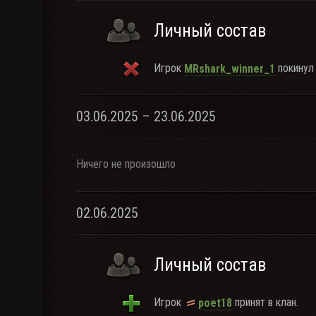
Личный состав
Игрок
покинул 
MRshark_winner_1
03.06.2025 – 23.06.2025
Ничего не произошло
02.06.2025
Личный состав
Игрок
принят в клан.
poet18