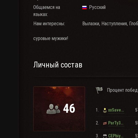
Общаемся на
Русский
языках:
Нам интересны:
Вылазки, Наступления, Глоб
суровые мужики!
Личный состав
Процент побед
46
1.
5
xxSavelBratxx
2.
5
ParTy3aN23
3.
5
CEPbiy_74