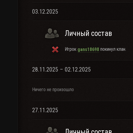
03.12.2025
Личный состав
Игрок
покинул клан.
gans18698
28.11.2025 – 02.12.2025
Ничего не произошло
27.11.2025
Личный состав