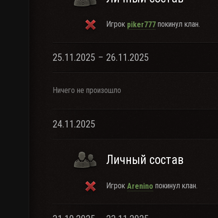
Игрок
покинул клан.
piker777
25.11.2025 – 26.11.2025
Ничего не произошло
24.11.2025
Личный состав
Игрок
покинул клан.
Arenino