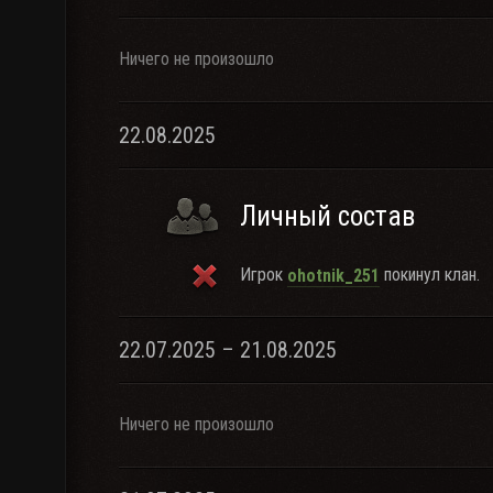
Ничего не произошло
22.08.2025
Личный состав
Игрок
покинул клан.
ohotnik_251
22.07.2025 – 21.08.2025
Ничего не произошло