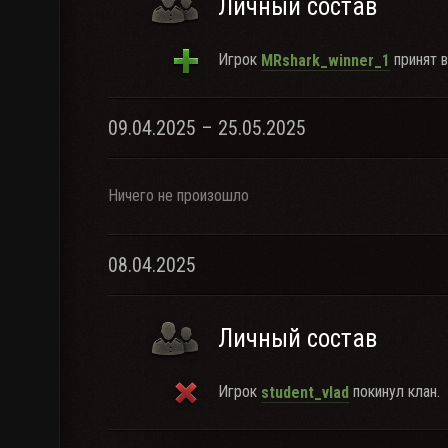
Личный состав
Игрок
принят в
MRshark_winner_1
09.04.2025 – 25.05.2025
Ничего не произошло
08.04.2025
Личный состав
Игрок
покинул клан.
student_vlad