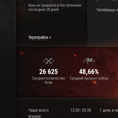
Клан не сражался в Наступлениях
последние 28 дней.
Челябинцы н
Укрепрайон
26 625
48,66%
Среднее количество
Средний процент побед
боёв
Чаще всего
15:30–20:30
1 день в 
играем: