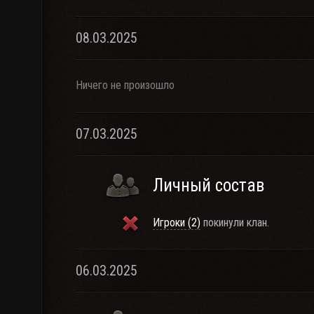
08.03.2025
Ничего не произошло
07.03.2025
Личный состав
Игроки (2)
покинули клан.
06.03.2025