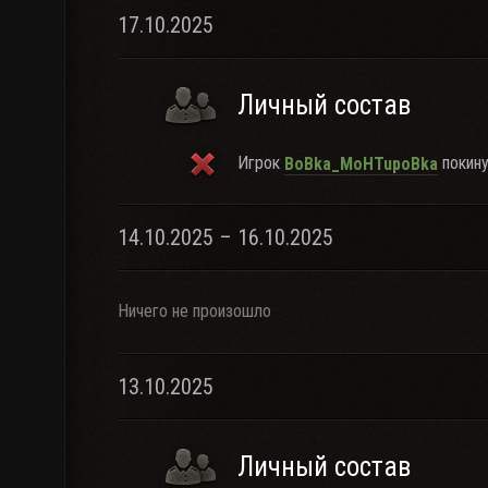
17.10.2025
Личный состав
Игрок
покину
BoBka_MoHTupoBka
14.10.2025 – 16.10.2025
Ничего не произошло
13.10.2025
Личный состав