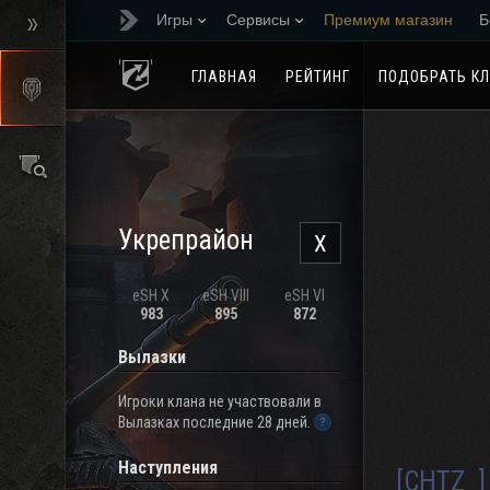
Игры
Сервисы
Премиум магазин
Б
Реферальная програм
ГЛАВНАЯ
РЕЙТИНГ
ПОДОБРАТЬ К
Укрепрайон
X
eSH X
eSH VIII
eSH VI
983
895
872
Вылазки
Игроки клана не участвовали в
Вылазках последние 28 дней.
Наступления
[CHTZ_]