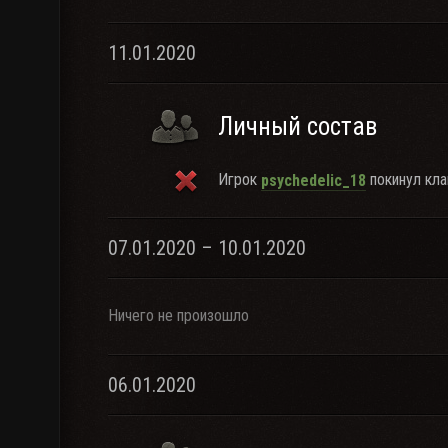
11.01.2020
Личный состав
Игрок
покинул кла
psychedelic_18
07.01.2020 – 10.01.2020
Ничего не произошло
06.01.2020