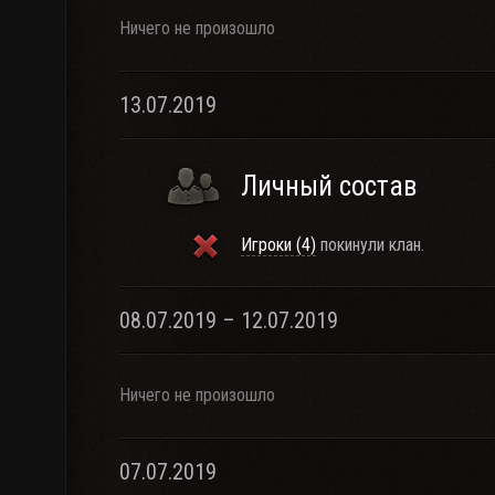
Ничего не произошло
13.07.2019
Личный состав
Игроки (4)
покинули клан.
08.07.2019 – 12.07.2019
Ничего не произошло
07.07.2019