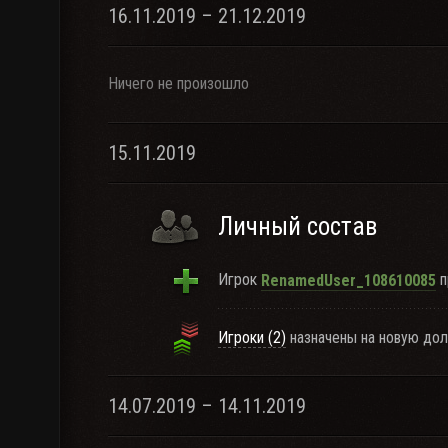
16.11.2019 – 21.12.2019
Ничего не произошло
15.11.2019
Личный состав
Игрок
п
RenamedUser_108610085
Игроки (2)
назначены на новую дол
14.07.2019 – 14.11.2019