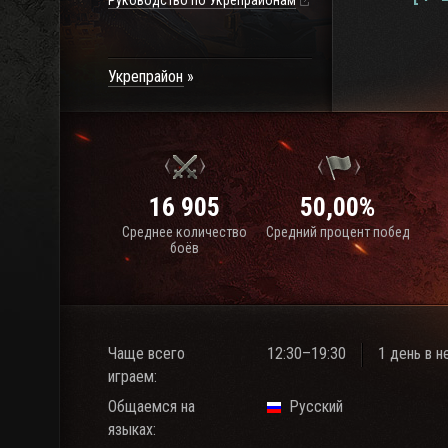
Руководство по Укрепрайонам
Укрепрайон
16 905
50,00%
Среднее количество
Средний процент побед
боёв
Чаще всего
12:30–19:30
1 день в 
играем:
Общаемся на
Русский
языках: