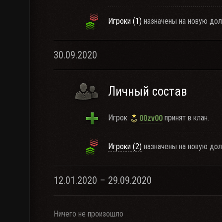
Игроки (1)
назначены на новую дол
30.09.2020
Личный состав
Игрок
принят в клан.
00zv00
Игроки (2)
назначены на новую дол
12.01.2020 – 29.09.2020
Ничего не произошло