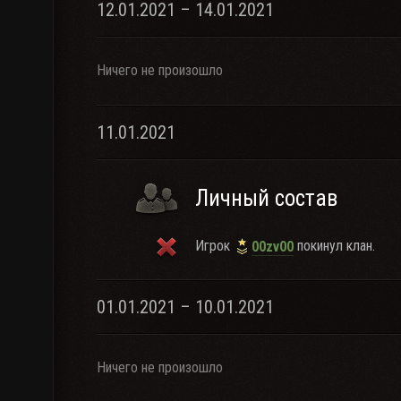
12.01.2021 – 14.01.2021
Ничего не произошло
11.01.2021
Личный состав
Игрок
покинул клан.
00zv00
01.01.2021 – 10.01.2021
Ничего не произошло