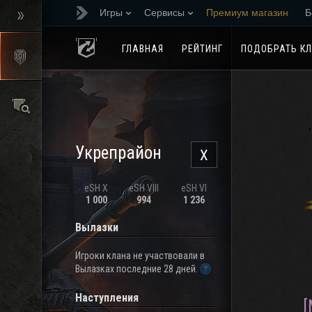
Игры
Сервисы
Премиум магазин
Б
Реферальная програм
ГЛАВНАЯ
РЕЙТИНГ
ПОДОБРАТЬ К
Укрепрайон
X
eSH X
eSH VIII
eSH VI
1 000
994
1 236
Вылазки
Игроки клана не участвовали в
Вылазках последние 28 дней.
Наступления
[