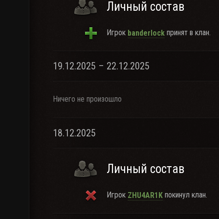
Личный состав
Игрок
принят в клан.
banderlock
19.12.2025 – 22.12.2025
Ничего не произошло
18.12.2025
Личный состав
Игрок
покинул клан.
ZHU4AR1K