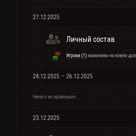
27.12.2025
Личный состав
Игроки (1)
назначены на новую дол
24.12.2025 – 26.12.2025
Ничего не произошло
23.12.2025