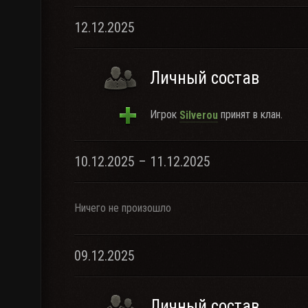
12.12.2025
Личный состав
Игрок
принят в клан.
Silverou
10.12.2025 – 11.12.2025
Ничего не произошло
09.12.2025
Личный состав