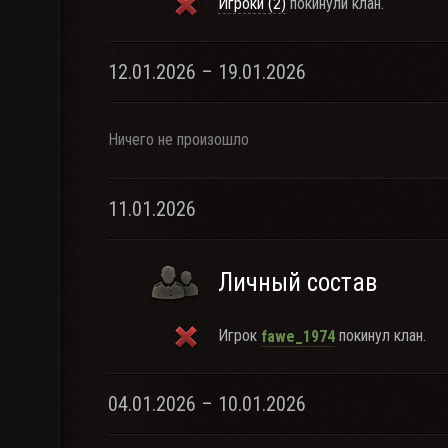
Игроки (2)
покинули клан.
12.01.2026 – 19.01.2026
Ничего не произошло
11.01.2026
Личный состав
Игрок
покинул клан.
fawe_1974
04.01.2026 – 10.01.2026