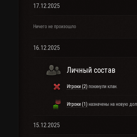
17.12.2025
Ничего не произошло
16.12.2025
Личный состав
Игроки (2)
покинули клан.
Игроки (1)
назначены на новую дол
15.12.2025