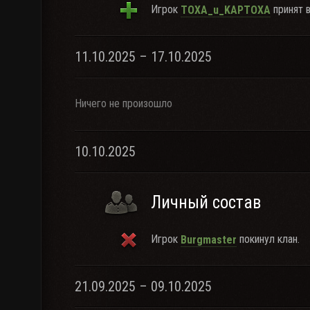
Игрок
принят в
TOXA_u_KAPTOXA
11.10.2025 – 17.10.2025
Ничего не произошло
10.10.2025
Личный состав
Игрок
покинул клан.
Burgmaster
21.09.2025 – 09.10.2025