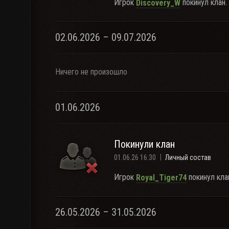
Игрок
покинул клан.
Discovery_W
02.06.2026 – 09.07.2026
Ничего не произошло
01.06.2026
Покинули клан
01.06.26 16:30
Личный состав
Игрок
покинул кла
Royal_Tiger74
26.05.2026 – 31.05.2026