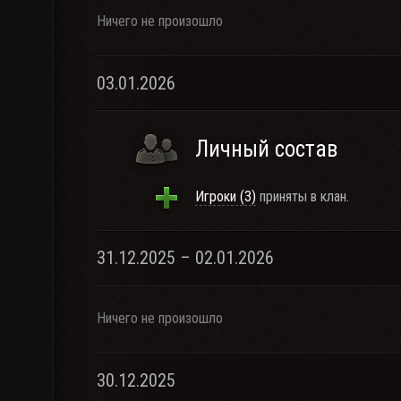
Ничего не произошло
03.01.2026
Личный состав
Игроки (3)
приняты в клан.
31.12.2025 – 02.01.2026
Ничего не произошло
30.12.2025