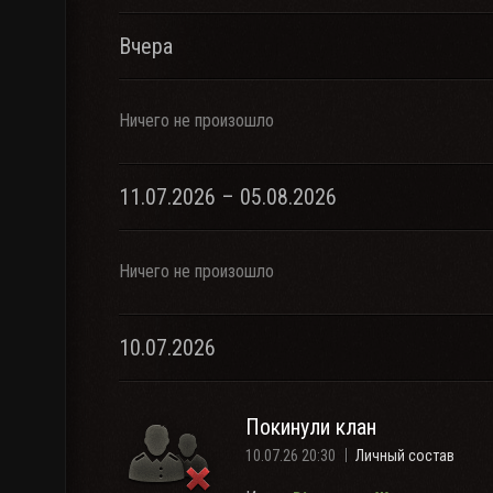
Вчера
Ничего не произошло
11.07.2026 – 05.08.2026
Ничего не произошло
10.07.2026
Покинули клан
10.07.26 20:30
Личный состав