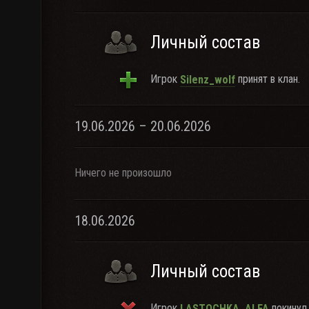
Личный состав
Игрок
принят в клан.
Silenz_wolf
19.06.2026 – 20.06.2026
Ничего не произошло
18.06.2026
Личный состав
Игрок
покинул 
LASTOCHKA_ALFA