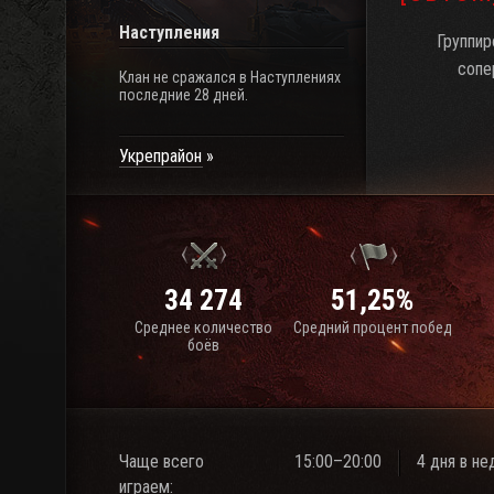
Наступления
Группир
сопе
Клан не сражался в Наступлениях
последние 28 дней.
Укрепрайон
34 274
51,25%
Среднее количество
Средний процент побед
боёв
Чаще всего
15:00–20:00
4 дня в н
играем: