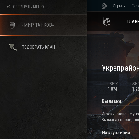
Игры
Сер
СВЕРНУТЬ МЕНЮ
ГЛАВ
«МИР ТАНКОВ»
ПОДОБРАТЬ КЛАН
Укрепрайо
eSH X
eSH V
1 074
1 2
Вылазки
Игроки клана не уч
Вылазках последние
Наступления