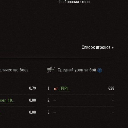
Требования клана
Список игроков
оличество боёв
Средний урон за бой
0,79
1.
628
_PiPi_
0,00
2.
—
—
RenamedUser_105447611
0,00
3.
—
—
_