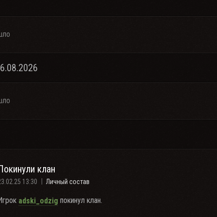
шло
06.08.2026
шло
Покинули клан
23.02.25 13:30
Личный состав
Игрок
покинул клан.
adski_odzig