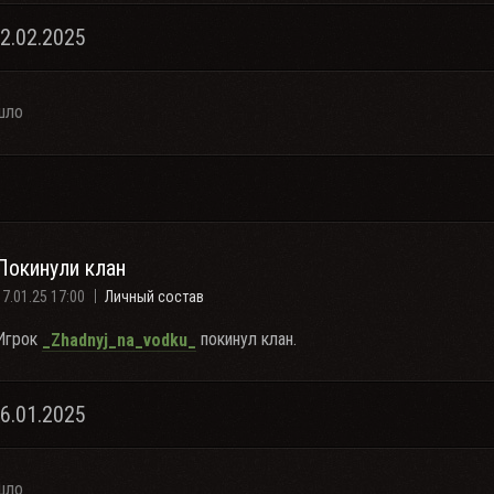
22.02.2025
шло
Покинули клан
17.01.25 17:00
Личный состав
Игрок
покинул клан.
_Zhadnyj_na_vodku_
16.01.2025
шло