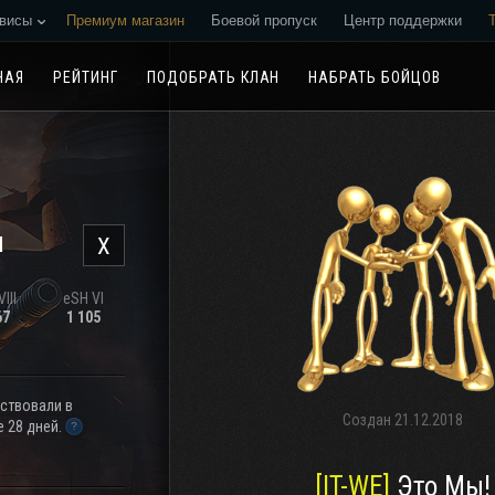
висы
Премиум магазин
Боевой пропуск
Центр поддержки
Реферальная программа
НАЯ
РЕЙТИНГ
ПОДОБРАТЬ КЛАН
НАБРАТЬ БОЙЦОВ
н
X
III
eSH VI
67
1 105
аствовали в
Создан
21.12.2018
 28 дней.
[IT-WE]
Это Мы!