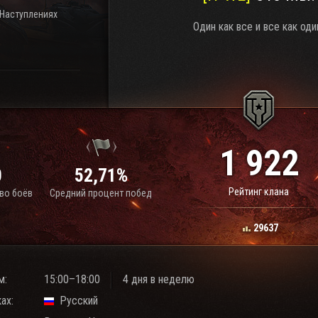
 Наступлениях
Один как все и все как оди
1 922
0
52,71%
Рейтинг клана
во боёв
Средний процент побед
29637
м:
15:00–18:00
4 дня в неделю
ах:
Русский