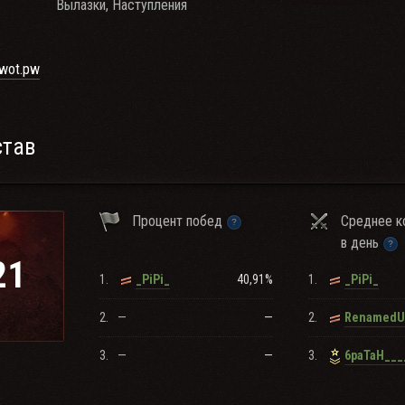
Вылазки, Наступления
.wot.pw
став
Процент побед
Среднее к
в день
21
1.
40,91%
1.
_PiPi_
_PiPi_
2.
—
—
2.
3.
—
—
3.
6paTaH___