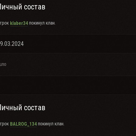
Личный состав
грок
покинул клан.
klaber34
29.03.2024
шло
Личный состав
грок
покинул клан.
BALROG_134