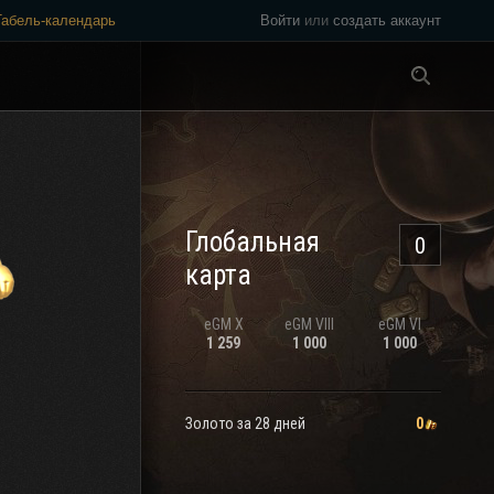
Табель-календарь
Войти
или
создать аккаунт
Везде
Глобальная
0
карта
eGM
X
eGM
VIII
eGM
VI
1 259
1 000
1 000
Золото за 28 дней
0