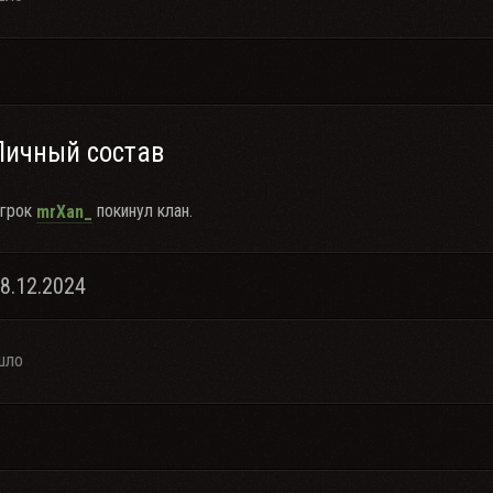
Личный состав
грок
покинул клан.
mrXan_
28.12.2024
шло