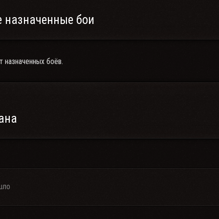
 назначенные бои
т назначенных боёв.
ана
шло