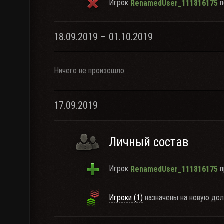
Игрок
п
RenamedUser_111816175
18.09.2019 – 01.10.2019
Ничего не произошло
17.09.2019
Личный состав
Игрок
п
RenamedUser_111816175
Игроки (1)
назначены на новую дол