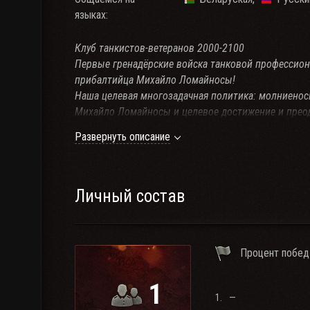
языках:
Клуб танкистов-ветеранов 2000-2100
Первые гренадёрские войска танковой профессион
прибалтийца Михайло Ломайносы!
Наша целевая многозадачная политика: молниеносн
Михайло Ломайносы и целевое достижение и прео
депобеды!
Развернуть описание
Мы - без голды! (если вы используете голду в 
Мы - без снаряжения! (если вы используете сн
Мы - против особенности командира 6 чувство
командира 6 чувство в бою - путь в клан закры
Личный состав
Мы - против компромиссов! (если вы использу
закрыт)
Мы - против неисторищности!
Процент побед
1
1.
—