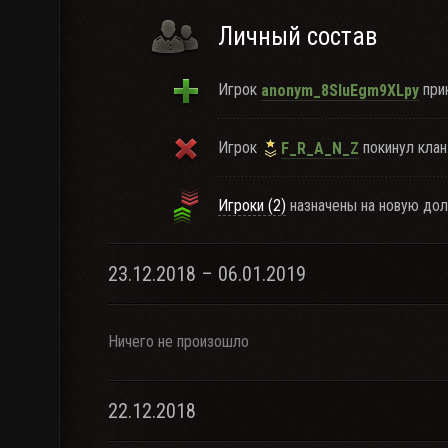
Личный состав
Игрок
прин
anonym_8SIuEgm9XLpy
Игрок
покинул клан
F_R_A_N_Z
Игроки (2)
назначены на новую дол
23.12.2018 – 06.01.2019
Ничего не произошло
22.12.2018