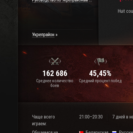
Руководство по Укрепрайонам
Huit cou
Укрепрайон
162 686
45,45%
Среднее количество
Средний процент побед
боёв
Чаще всего
21:00–20:30
7 дней в 
играем:
Общаемся на
Беларуская
Русски