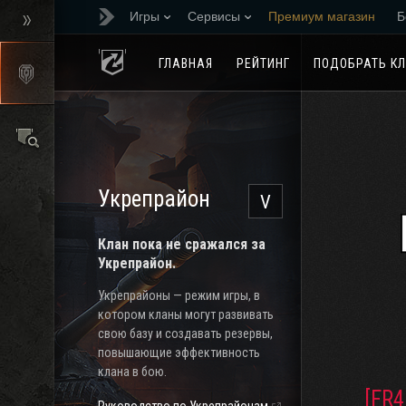
Игры
Сервисы
Премиум магазин
Б
Реферальная програм
ГЛАВНАЯ
РЕЙТИНГ
ПОДОБРАТЬ К
Укрепрайон
V
Клан пока не сражался за
Укрепрайон.
Укрепрайоны — режим игры, в
котором кланы могут развивать
свою базу и создавать резервы,
повышающие эффективность
клана в бою.
[FR4