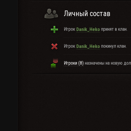
Личный состав
Игрок
принят в клан.
Danik_Heko
Игрок
покинул клан.
Danik_Heko
Игроки (8)
назначены на новую дол