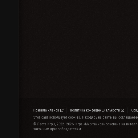
Правила кланов
Политика конфиденциальности
Юри
Этот сайт использует cookies. Находясь на сайте, вы соглашает
© Леста Игры, 2022–2026. Игра «Мир танков» основана на интелл
законным правообладателям.