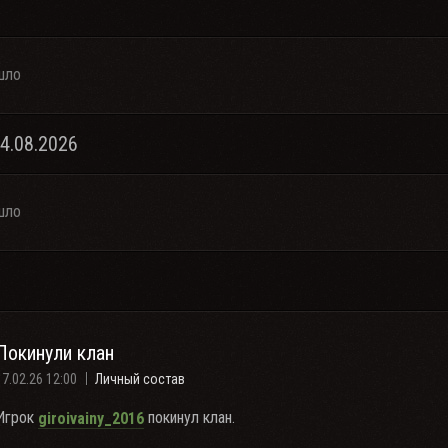
шло
04.08.2026
шло
Покинули клан
17.02.26 12:00
Личный состав
Игрок
покинул клан.
giroivainy_2016