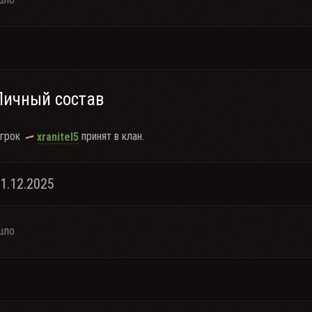
Личный состав
грок
принят в клан.
xranitel5
11.12.2025
шло