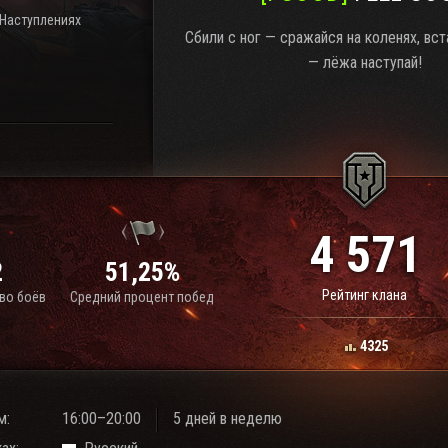
 Наступлениях
Сбили с ног — сражайся на коленях, вс
— лёжа наступай!
4 571
2
51,25%
Рейтинг клана
во боёв
Средний процент побед
4325
м:
16:00–20:00
5 дней в неделю