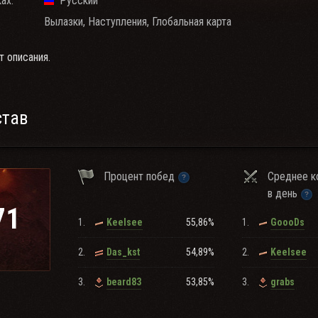
ах:
Русский
Вылазки, Наступления, Глобальная карта
т описания.
став
Процент побед
Среднее к
в день
71
1.
55,86%
1.
Keelsee
GoooDs
2.
54,89%
2.
Das_kst
Keelsee
3.
53,85%
3.
beard83
grabs