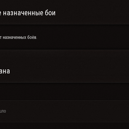
 назначенные бои
т назначенных боёв.
ана
шло