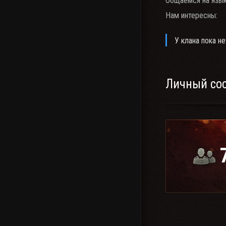
Общаемся на язык
Нам интересны:
У клана пока не
Личный со