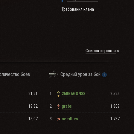
Требования клана
Список игроков
оличество боёв
Средний урон за бой
21,21
1.
2 525
26DRAGON88
19,82
2.
1 809
grabs
15,07
3.
1 737
needlles