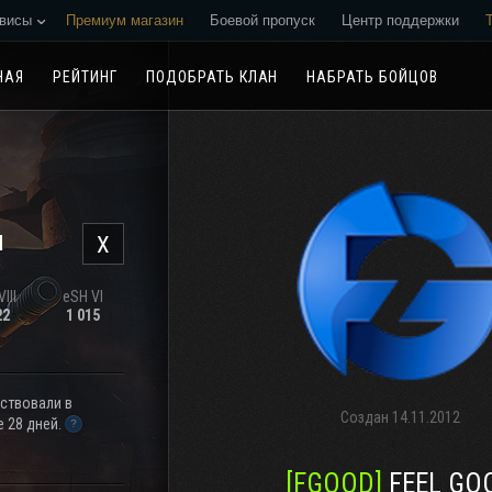
висы
Премиум магазин
Боевой пропуск
Центр поддержки
Реферальная программа
НАЯ
РЕЙТИНГ
ПОДОБРАТЬ КЛАН
НАБРАТЬ БОЙЦОВ
н
X
III
eSH VI
22
1 015
аствовали в
Создан
14.11.2012
 28 дней.
[FGOOD]
FEEL GO