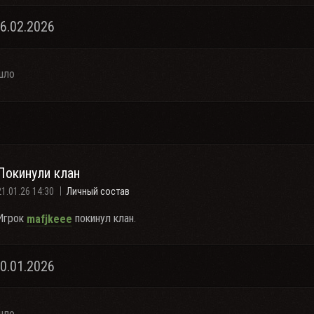
16.02.2026
шло
Покинули клан
21.01.26 14:30
Личный состав
Игрок
покинул клан.
mafjkeee
20.01.2026
шло