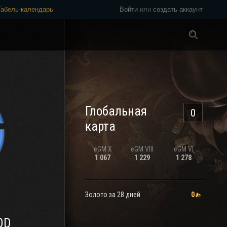
Табель-календарь
Войти
или
создать аккаунт
Везде
Глобальная
0
карта
eGM
X
eGM
VIII
eGM
VI
1 067
1 229
1 278
Золото за 28 дней
0
OD