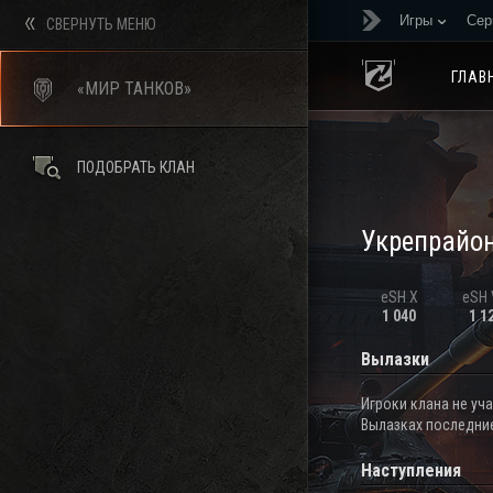
Игры
Сер
СВЕРНУТЬ МЕНЮ
ГЛАВ
«МИР ТАНКОВ»
ПОДОБРАТЬ КЛАН
Укрепрайо
eSH X
eSH V
1 040
1 1
Вылазки
Игроки клана не уч
Вылазках последние
Наступления