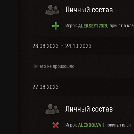
Личный состав
Игрок
принят в кла
ALEKSEY173RU
28.08.2023 – 24.10.2023
Ничего не произошло
27.08.2023
Личный состав
Игрок
покинул клан.
ALEXBOLVAH