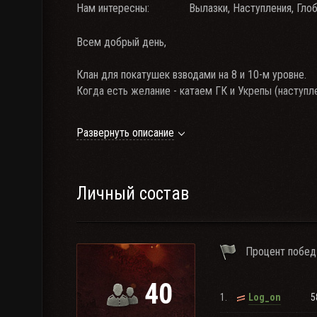
Нам интересны:
Вылазки, Наступления, Гло
Всем добрый день,
Клан для покатушек взводами на 8 и 10-м уровне.
Когда есть желание - катаем ГК и Укрепы (наступл
БЕЗ ОБЯЗАТЕЛОВКИ!!!!
Развернуть описание
Личный состав
Процент побед
40
1.
5
Log_on