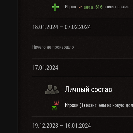
Игрок
принят в клан.
aaaa_616
18.01.2024 – 07.02.2024
Ничего не произошло
17.01.2024
Личный состав
Игроки (1)
назначены на новую дол
19.12.2023 – 16.01.2024