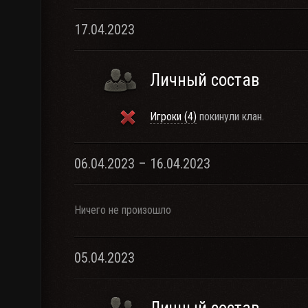
17.04.2023
Личный состав
Игроки (4)
покинули клан.
06.04.2023 – 16.04.2023
Ничего не произошло
05.04.2023