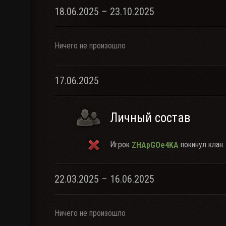
18.06.2025 – 23.10.2025
Ничего не произошло
17.06.2025
Личный состав
Игрок
покинул клан.
ZHApGOe4KA
22.03.2025 – 16.06.2025
Ничего не произошло