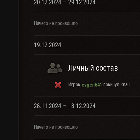
20.12.2024 – 29.12.2024
Ничего не произошло
19.12.2024
Личный состав
Игрок
покинул клан.
evgen641
28.11.2024 – 18.12.2024
Ничего не произошло