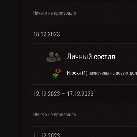
Ничего не произошло
18.12.2023
Личный состав
Игроки (1)
назначены на новую дол
12.12.2023 – 17.12.2023
Ничего не произошло
11.12.2023