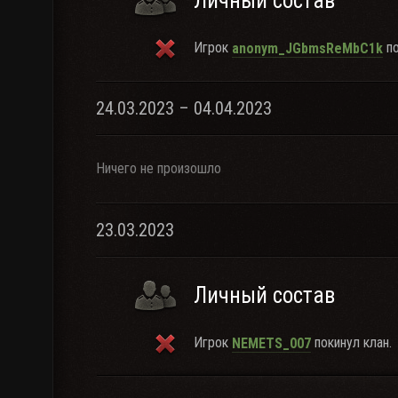
Личный состав
Игрок
по
anonym_JGbmsReMbC1k
24.03.2023 – 04.04.2023
Ничего не произошло
23.03.2023
Личный состав
Игрок
покинул клан.
NEMETS_007