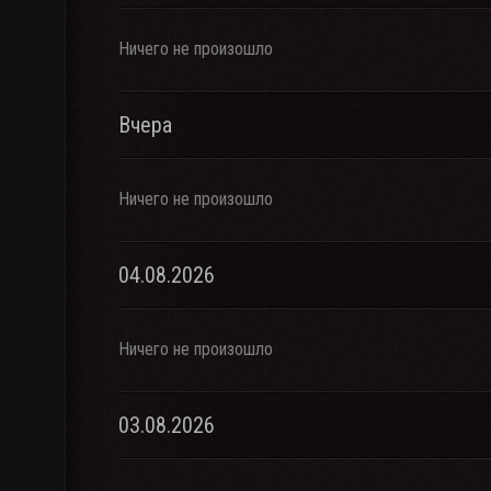
Ничего не произошло
Вчера
Ничего не произошло
04.08.2026
Ничего не произошло
03.08.2026