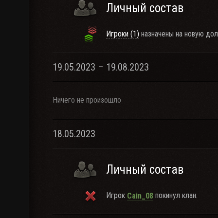
Личный состав
Игроки (1)
назначены на новую дол
19.05.2023 – 19.08.2023
Ничего не произошло
18.05.2023
Личный состав
Игрок
покинул клан.
Cain_08