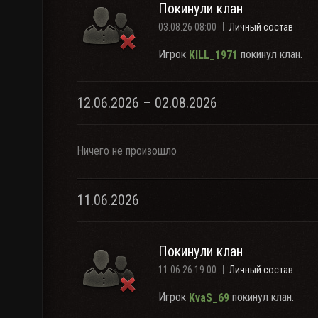
Покинули клан
03.08.26 08:00
Личный состав
Игрок
покинул клан.
KILL_1971
12.06.2026 – 02.08.2026
Ничего не произошло
11.06.2026
Покинули клан
11.06.26 19:00
Личный состав
Игрок
покинул клан.
KvaS_69