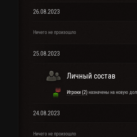
26.08.2023
Ничего не произошло
25.08.2023
Личный состав
Игроки (2)
назначены на новую дол
24.08.2023
Ничего не произошло