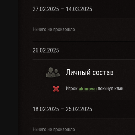
27.02.2025 – 14.03.2025
Ничего не произошло
26.02.2025
Личный состав
Игрок
покинул клан.
akimovai
18.02.2025 – 25.02.2025
Ничего не произошло