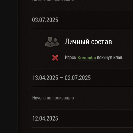
03.07.2025
Личный состав
Игрок
покинул клан.
Kosumba
13.04.2025 – 02.07.2025
Ничего не произошло
12.04.2025