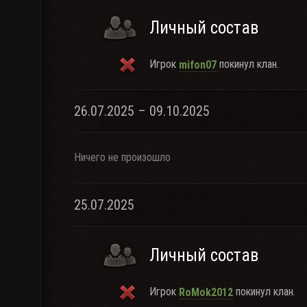
Личный состав
Игрок
покинул клан.
mifon07
26.07.2025 – 09.10.2025
Ничего не произошло
25.07.2025
Личный состав
Игрок
покинул клан.
RoMok2012