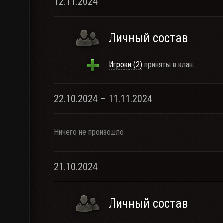
12.11.2024
Личный состав
Игроки (2)
приняты в клан.
22.10.2024 – 11.11.2024
Ничего не произошло
21.10.2024
Личный состав