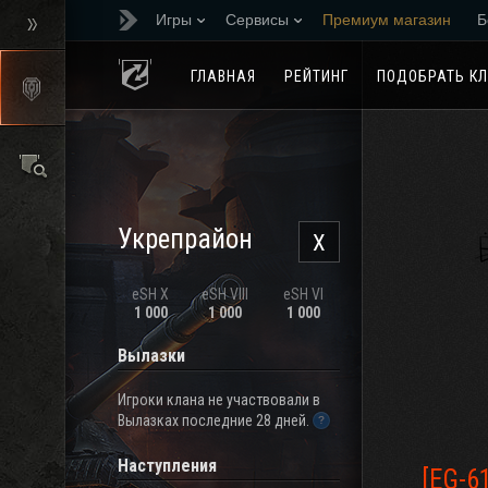
Игры
Сервисы
Премиум магазин
Б
Реферальная програм
ГЛАВНАЯ
РЕЙТИНГ
ПОДОБРАТЬ К
Укрепрайон
X
eSH X
eSH VIII
eSH VI
1 000
1 000
1 000
Вылазки
Игроки клана не участвовали в
Вылазках последние 28 дней.
Наступления
[EG-6