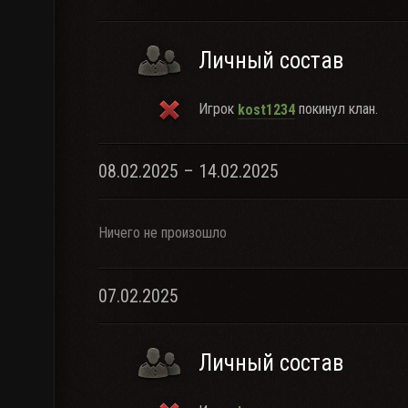
Личный состав
Игрок
покинул клан.
kost1234
08.02.2025 – 14.02.2025
Ничего не произошло
07.02.2025
Личный состав