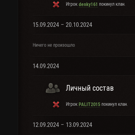
Игрок
покинул клан.
denky161
15.09.2024 – 20.10.2024
Ничего не произошло
14.09.2024
Личный состав
Игрок
покинул клан.
PALIT2015
12.09.2024 – 13.09.2024