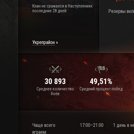
Клан не сражался в Наступлениях
последние 28 дней.
Резервы вкл
Укрепрайон
30 893
49,51%
Среднее количество
Средний процент побед
боёв
Чаще всего
17:00–21:00
1 день в 
играем: