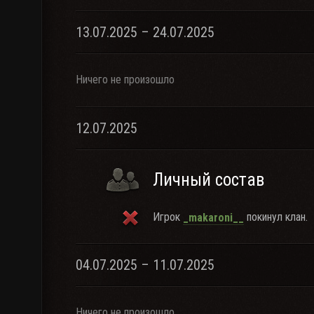
13.07.2025 – 24.07.2025
Ничего не произошло
12.07.2025
Личный состав
Игрок
покинул клан.
_makaroni__
04.07.2025 – 11.07.2025
Ничего не произошло