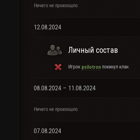
Ничего не произошло
12.08.2024
Личный состав
Игрок
покинул клан.
psilotron
08.08.2024 – 11.08.2024
Ничего не произошло
07.08.2024