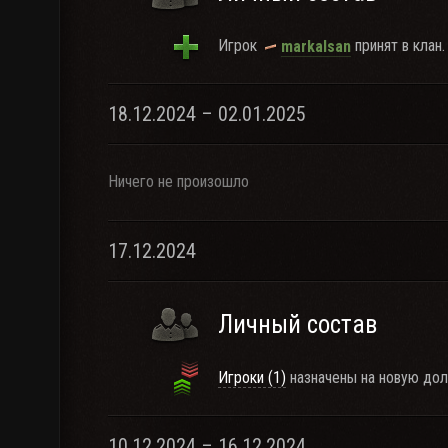
Игрок
принят в клан.
markalsan
18.12.2024 – 02.01.2025
Ничего не произошло
17.12.2024
Личный состав
Игроки (1)
назначены на новую дол
10.12.2024 – 16.12.2024