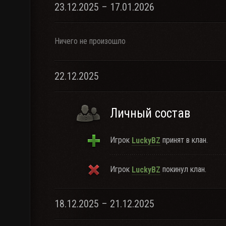
23.12.2025 – 17.01.2026
Ничего не произошло
22.12.2025
Личный состав
Игрок
принят в клан.
LuckyBZ
Игрок
покинул клан.
LuckyBZ
18.12.2025 – 21.12.2025