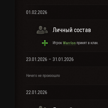
01.02.2026
Личный состав
Игрок
принят в клан.
Warrlon
23.01.2026 – 31.01.2026
Ничего не произошло
22.01.2026