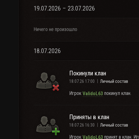
19.07.2026 – 23.07.2026
Ничего не произошло
18.07.2026
Покинули клан
18.07.26 17:00
Личный состав
Игрок
покинул клан.
ValidoL63
Приняты в клан
18.07.26 16:30
Личный состав
Игрок
принят в клан. И
ValidoL63