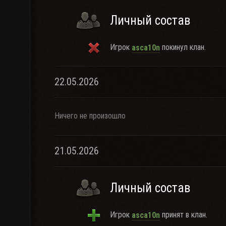
Личный состав
Игрок
покинул клан.
asca10n
22.05.2026
Ничего не произошло
21.05.2026
Личный состав
Игрок
принят в клан.
asca10n