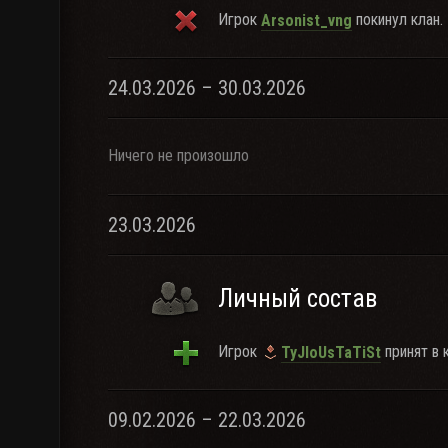
Игрок
покинул клан.
Arsonist_vng
24.03.2026 – 30.03.2026
Ничего не произошло
23.03.2026
Личный состав
Игрок
принят в 
TyJIoUsTaTiSt
09.02.2026 – 22.03.2026