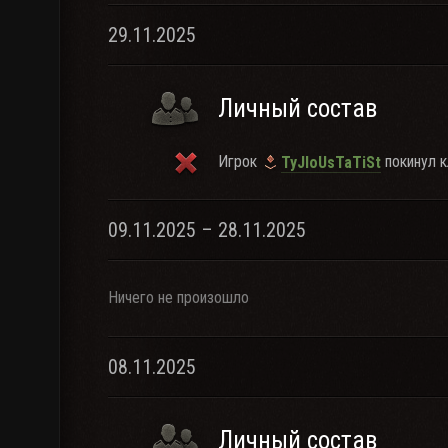
29.11.2025
Личный состав
Игрок
покинул к
TyJIoUsTaTiSt
09.11.2025 – 28.11.2025
Ничего не произошло
08.11.2025
Личный состав