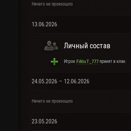
Ничего не произошло
13.06.2026
Личный состав
Игрок
принят в клан.
FiNisT_777
24.05.2026 – 12.06.2026
Ничего не произошло
23.05.2026