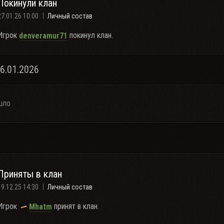
Покинули клан
27.01.26 10:00
Личный состав
Игрок
покинул клан.
denveramur71
26.01.2026
шло
Приняты в клан
19.12.25 14:30
Личный состав
Игрок
принят в клан.
Mhatm