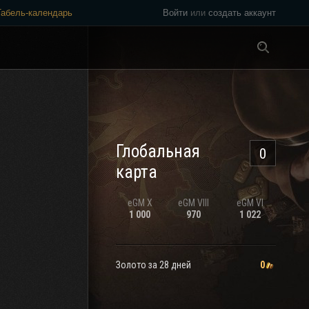
Табель-календарь
Войти
или
создать аккаунт
Везде
Глобальная
0
карта
eGM
X
eGM
VIII
eGM
VI
1 000
970
1 022
Золото за 28 дней
0