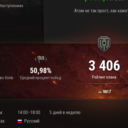
 Наступлениях
Атом не так прост, как каже
3 406
1
50,98%
Рейтинг клана
во боёв
Средний процент побед
9817
м:
14:00–18:00
5 дней в неделю
ах:
Русский