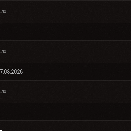
шло
шло
07.08.2026
шло