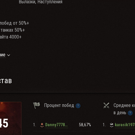
Вылазки, Наступления
 побед от 50%+
 танках 50%+
сайта 4000+
ние
 6, 8, 10 уровня для игры в укрепах, на ГК и турнирах
лайн 5/7 с 17:00 до 21:00 по МСК
amSpeak3 (Обязательное условие - Зашел в игру, зашел в ТС)
ые командиры
став
Процент побед
Среднее к
в день
45
1.
58,67%
1.
Danny777888
karasik197