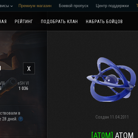
висы
Премиум магазин
Боевой пропуск
Центр поддержки
Реферальная программа
НАЯ
РЕЙТИНГ
ПОДОБРАТЬ КЛАН
НАБРАТЬ БОЙЦОВ
н
X
III
eSH VI
5
1 036
аствовали в
Создан
11.04.2011
 28 дней.
[AT0M]
АТОМ