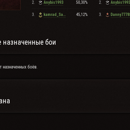
2.
50,30%
2.
Anybis1993
Anybis199
3.
45,12%
3.
kamrad_Sash
Danny7778
 назначенные бои
т назначенных боёв.
ана