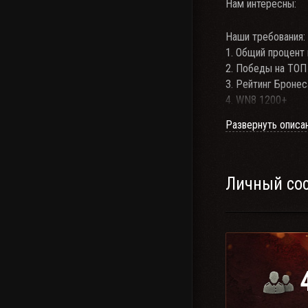
Нам интересны:
Наши требования:
1. Общий процент
2. Победы на ТОП
3. Рейтинг Броне
4. WN8 1200+
5. РЭ 900+
Развернуть описа
6. Наличие техники
7. Желательный он
8. Связь через Te
Требуются полев
Личный со