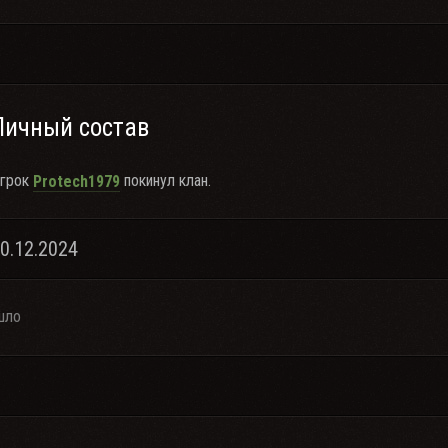
Личный состав
грок
покинул клан.
Protech1979
30.12.2024
шло