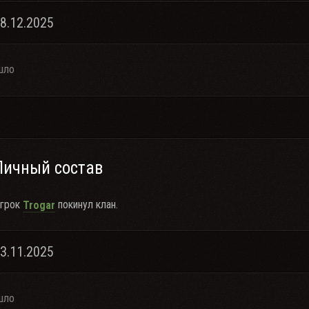
18.12.2025
шло
Личный состав
грок
покинул клан.
Trogar
23.11.2025
шло