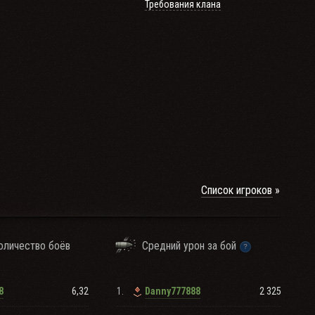
Требования клана
Список игроков
оличество боёв
Средний урон за бой
6,32
1.
2 325
8
Danny777888