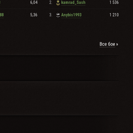
6,04
2.
1 536
3
kamrad_Sash
5,36
3.
1 210
88
Anybis1993
Все бои