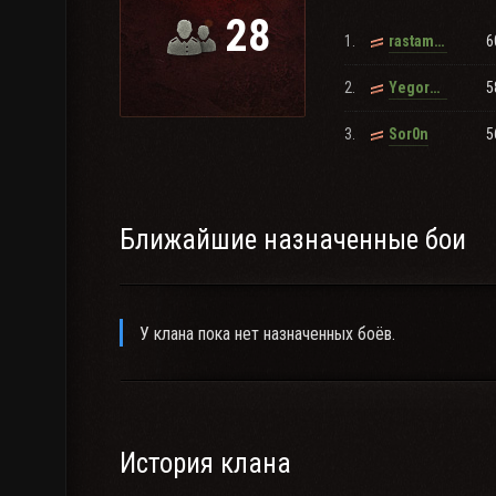
28
Клановые резервы на серебро включаются каждый
1.
6
rastaman52ru
2.
5
YegorApp
3.
5
Sor0n
Ближайшие назначенные бои
У клана пока нет назначенных боёв.
История клана