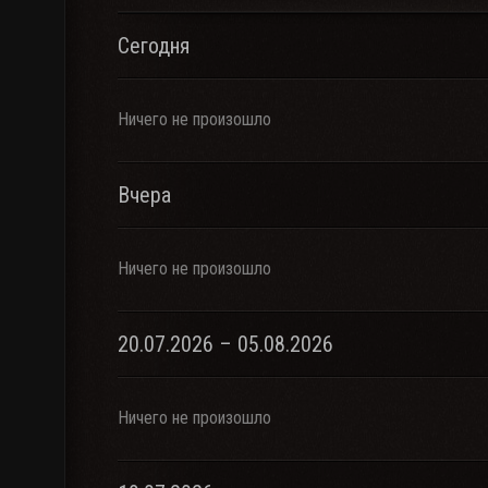
Сегодня
Ничего не произошло
Вчера
Ничего не произошло
20.07.2026 – 05.08.2026
Ничего не произошло