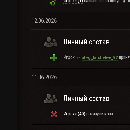
Игроки (1)
назначены на новую дол
12.06.2026
Личный состав
Игрок
принят
oleg_koshelev_92
11.06.2026
Личный состав
Игроки (49)
покинули клан.