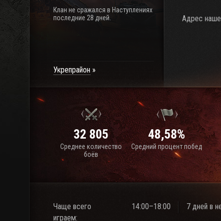
Клан не сражался в Наступлениях
последние 28 дней.
Адрес нашег
Укрепрайон
32 805
48,58%
Среднее количество
Средний процент побед
боёв
Чаще всего
14:00–18:00
7 дней в 
играем: