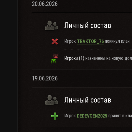
20.06.2026
Личный состав
Игрок
покинул клан.
TRAKTOR_76
Игроки (1)
назначены на новую дол
19.06.2026
Личный состав
Игрок
принят в кла
DEDEVGEN2025