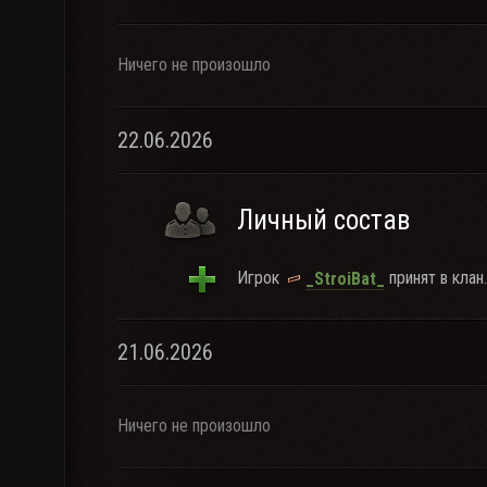
Ничего не произошло
22.06.2026
Личный состав
Игрок
принят в клан.
_StroiBat_
21.06.2026
Ничего не произошло