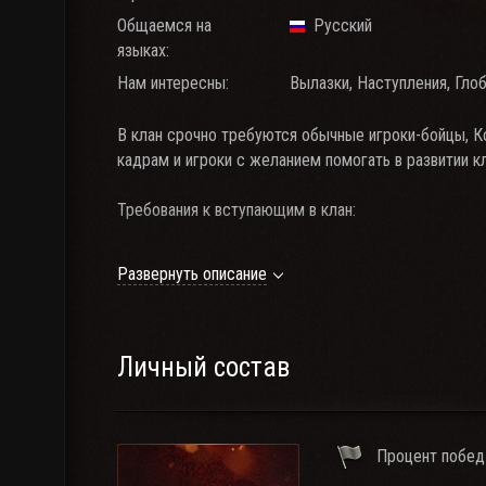
Общаемся на
Русский
языках:
Нам интересны:
Вылазки, Наступления, Глоб
В клан срочно требуются обычные игроки-бойцы, 
кадрам и игроки с желанием помогать в развитии кл
Требования к вступающим в клан:
** Связь TeamSpeak - VoiceStore-TS3
Развернуть описание
** Наличие микрофона приветствуется
** Возраст 12+
** Рейтинг "Мира танков" - без ограничений
** Количество боёв - без ограничений
Личный состав
** Количество танков 10 уровень - неважно
** Адекватность, желание играть в Укрепы, На
** Прайм-тайм с 17:00 по МСК
Процент побед
*** Соблюдение правил клана