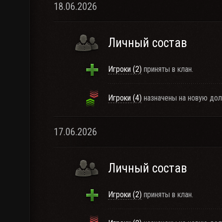
18.06.2026
Личный состав
Игроки (2)
приняты в клан.
Игроки (4)
назначены на новую дол
17.06.2026
Личный состав
Игроки (2)
приняты в клан.