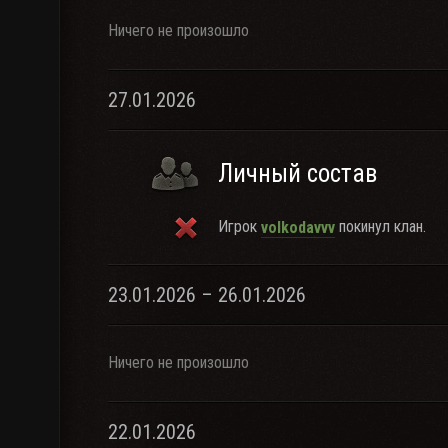
Ничего не произошло
27.01.2026
Личный состав
Игрок
покинул клан.
volkodavvv
23.01.2026 – 26.01.2026
Ничего не произошло
22.01.2026