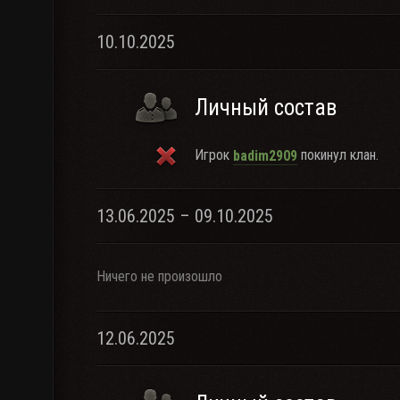
10.10.2025
Личный состав
Игрок
покинул клан.
badim2909
13.06.2025 – 09.10.2025
Ничего не произошло
12.06.2025