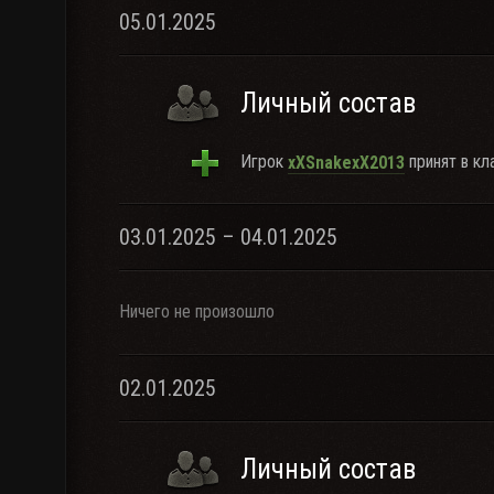
05.01.2025
Личный состав
Игрок
принят в кла
xXSnakexX2013
03.01.2025 – 04.01.2025
Ничего не произошло
02.01.2025
Личный состав