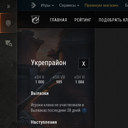
Игры
Сервисы
Премиум магазин
Б
Реферальная програм
ГЛАВНАЯ
РЕЙТИНГ
ПОДОБРАТЬ К
Укрепрайон
X
eSH X
eSH VIII
eSH VI
1 000
989
1 084
Вылазки
Игроки клана не участвовали в
Вылазках последние 28 дней.
Наступления