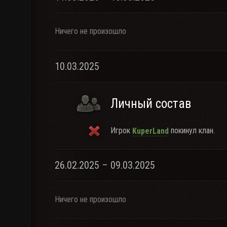
Ничего не произошло
10.03.2025
Личный состав
Игрок
покинул клан.
KuperLand
26.02.2025 – 09.03.2025
Ничего не произошло