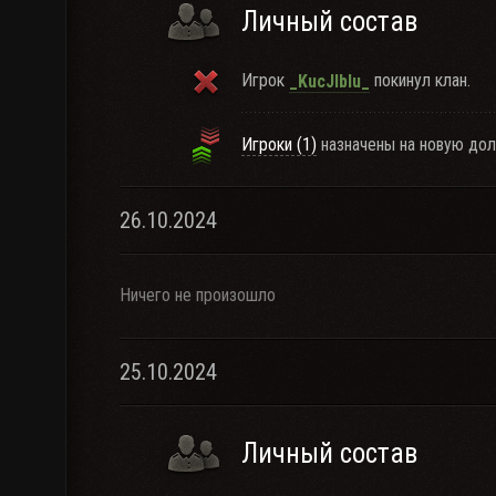
Личный состав
Игрок
покинул клан.
_KucJIbIu_
Игроки (1)
назначены на новую дол
26.10.2024
Ничего не произошло
25.10.2024
Личный состав