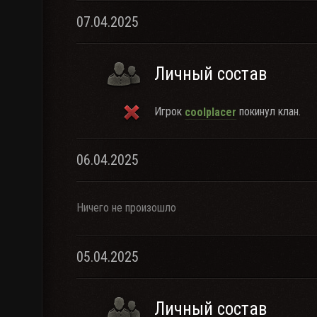
07.04.2025
Личный состав
Игрок
покинул клан.
coolplacer
06.04.2025
Ничего не произошло
05.04.2025
Личный состав