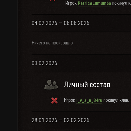
Игрок
покинул к
PatriceLumumba
04.02.2026 – 06.06.2026
Ничего не произошло
03.02.2026
Личный состав
Игрок
покинул клан.
i_v_a_n_34ru
28.01.2026 – 02.02.2026