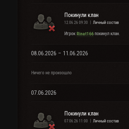
Покинули клан
12.06.26 09:30
Личный состав
Игрок
покинул клан.
Rinat166
08.06.2026 – 11.06.2026
Ничего не произошло
07.06.2026
Покинули клан
07.06.26 11:00
Личный состав