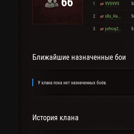
66
1.
5
VVSVVS
2.
5
xXx_Hawi_xXx
3.
5
jofniq222
Ближайшие назначенные бои
У клана пока нет назначенных боёв.
История клана