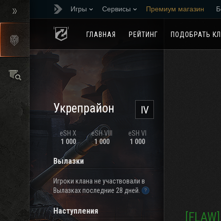
Игры
Сервисы
Премиум магазин
Б
Реферальная програм
ГЛАВНАЯ
РЕЙТИНГ
ПОДОБРАТЬ К
Укрепрайон
IV
eSH X
eSH VIII
eSH VI
1 000
1 000
1 000
Вылазки
Игроки клана не участвовали в
Вылазках последние 28 дней.
Наступления
[FLAW]