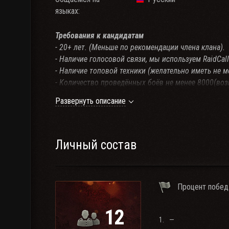
языках:
Требования к кандидатам
- 20+ лет. (Меньше по рекомендации члена клана).
- Наличие голосовой связи, мы используем RaidCall
- Наличие топовой техники (желательно иметь не м
- Количество проведённых боёв не менее 8000(во
- Положительная статистика,личный рейтинг не ни
Развернуть описание
- Адекватность.
Личный состав
Процент побед
12
1.
—