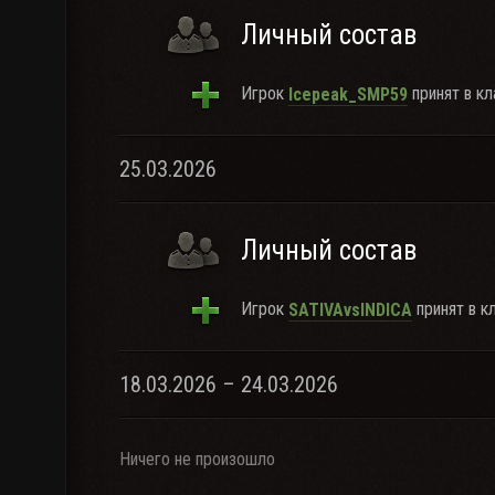
Личный состав
Игрок
принят в кл
Icepeak_SMP59
25.03.2026
Личный состав
Игрок
принят в кл
SATIVAvsINDICA
18.03.2026 – 24.03.2026
Ничего не произошло