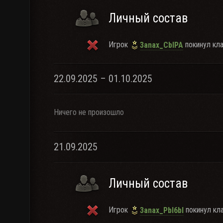
Личный состав
Игрок
покинул кла
3anax_CblPA
22.09.2025 – 01.10.2025
Ничего не произошло
21.09.2025
Личный состав
Игрок
покинул кла
3anax_Pbl6bl