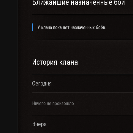
Ближайшие назначенные бои
У клана пока нет назначенных боёв.
История клана
Сегодня
Ничего не произошло
Вчера