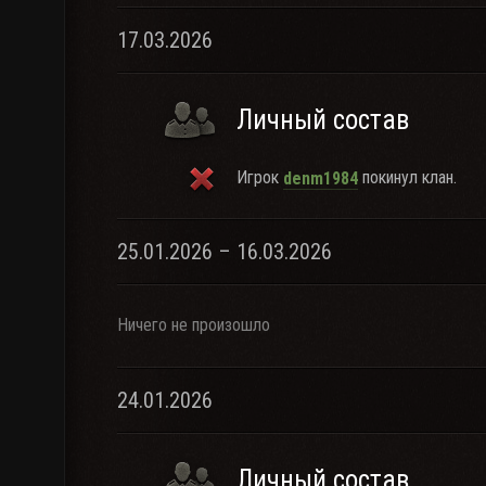
17.03.2026
Личный состав
Игрок
покинул клан.
denm1984
25.01.2026 – 16.03.2026
Ничего не произошло
24.01.2026
Личный состав