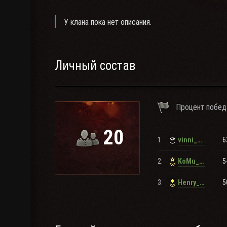
У клана пока нет описания.
Личный состав
Процент побед
20
1.
6
vinni_metkij
2.
5
KoMu_IIepM9lk
3.
5
Henry_Kissinger