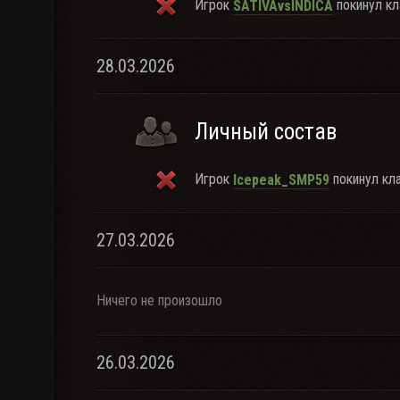
Игрок
покинул кл
SATIVAvsINDICA
28.03.2026
Личный состав
Игрок
покинул кла
Icepeak_SMP59
27.03.2026
Ничего не произошло
26.03.2026