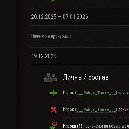
20.12.2025 – 07.01.2026
Ничего не произошло
19.12.2025
Личный состав
Игрок
принят
I___Rak_v_Tanke___I
Игрок
покин
I___Rak_v_Tanke___I
Игроки (1)
назначены на новую дол