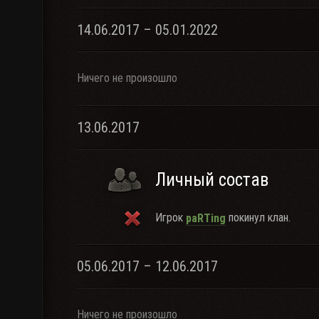
14.06.2017 – 05.01.2022
Ничего не произошло
13.06.2017
Личный состав
Игрок
покинул клан.
paRTing
05.06.2017 – 12.06.2017
Ничего не произошло