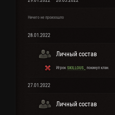
29.01.2022 – 26.05.2022
Ничего не произошло
28.01.2022
Личный состав
Игрок
покинул клан.
SKILLOUS_
27.01.2022
Личный состав