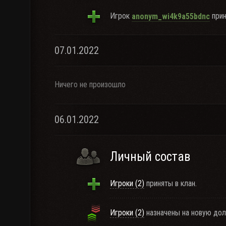
Игрок
прин
anonym_wi4k9a55bdnc
07.01.2022
Ничего не произошло
06.01.2022
Личный состав
Игроки (2)
приняты в клан.
Игроки (2)
назначены на новую дол