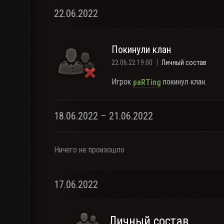
22.06.2022
Покинули клан
22.06.22 19:00
Личный состав
Игрок
покинул клан.
paRTing
18.06.2022 – 21.06.2022
Ничего не произошло
17.06.2022
Личный состав