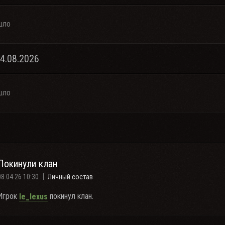
шло
04.08.2026
шло
Покинули клан
08.04.26 10:30
Личный состав
Игрок
покинул клан.
le_lexus