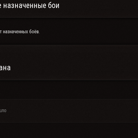
 назначенные бои
т назначенных боёв.
ана
шло