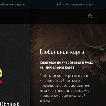
Табель-календарь
Войти
или
создать аккаунт
Везде
Глобальная карта
Клан ещё не участвовал в боях
на Глобальной карте.
Глобальная карта — режим игры, в
котором каждый клан может
почувствовать себя завоевателем
мира и получить ценные призы — от
игрового золота до уникальной
техники!
 Obninsk