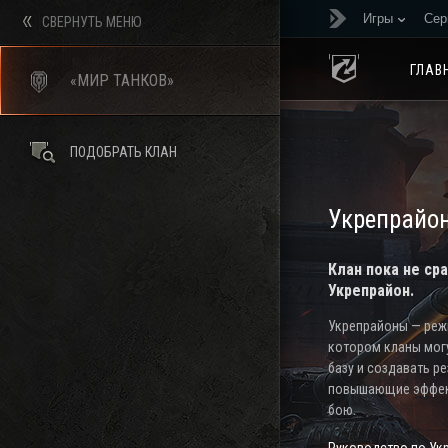
Игры
Сер
СВЕРНУТЬ МЕНЮ
ГЛАВ
«МИР ТАНКОВ»
ПОДОБРАТЬ КЛАН
Укрепрайо
Клан пока не ср
Укрепрайон.
Укрепрайоны — режи
котором кланы мог
базу и создавать р
повышающие эффек
бою.