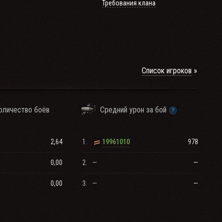
Требования клана
Список игроков
оличество боёв
Средний урон за бой
2,64
1.
978
19961010
0,00
2.
—
—
0,00
3.
—
—