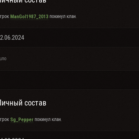
грок
покинул клан.
ManGol1987_2013
22.06.2024
шло
Личный состав
грок
покинул клан.
Sg_Pepper