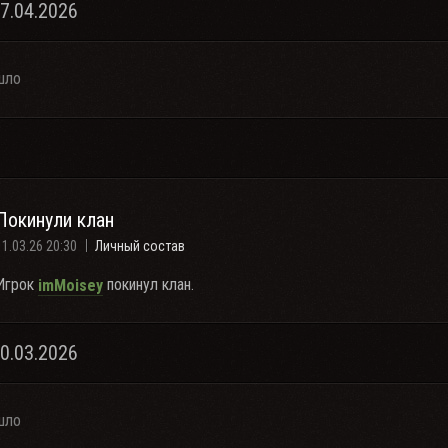
07.04.2026
шло
Покинули клан
11.03.26 20:30
Личный состав
Игрок
покинул клан.
imMoisey
10.03.2026
шло