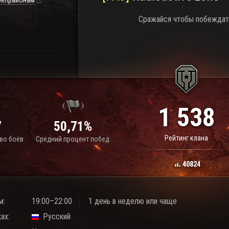
репрайонам
Сражайся чтобы побеждат
1 538
7
50,71%
Рейтинг клана
во боёв
Средний процент побед
40824
м:
19:00–22:00
1 день в неделю или чаще
ах:
Русский