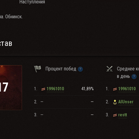
Наступления
а. Обнинск.
став
Процент побед
Среднее к
в день
17
1.
41,89%
1.
19961010
19961010
2.
—
—
2.
AlUnser
3.
—
—
3.
restt