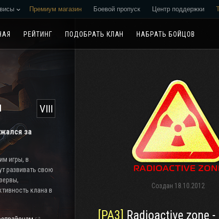
висы
Премиум магазин
Боевой пропуск
Центр поддержки
Реферальная программа
НАЯ
РЕЙТИНГ
ПОДОБРАТЬ КЛАН
НАБРАТЬ БОЙЦОВ
н
VIII
ажался за
м игры, в
ут развивать свою
езервы,
Создан
18.10.2012
тивность клана в
[PA3]
Radioactive zone -