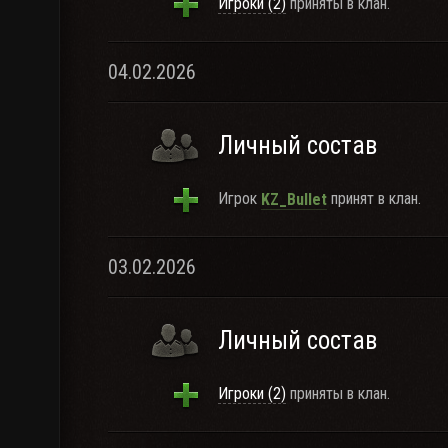
Игроки (2)
приняты в клан.
04.02.2026
Личный состав
Игрок
принят в клан.
KZ_Bullet
03.02.2026
Личный состав
Игроки (2)
приняты в клан.