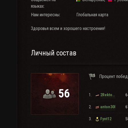
языках:
Нам интересны:
Глобальная карта
Здоровья всем и хорошего настроения!
Личный состав
Процент побед
56
1.
6
2RektorMazaxizma2
2.
6
anton30l
3.
5
Fynt12