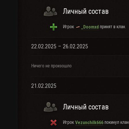
Личный состав
Игрок
принят в клан.
_Doomxd
22.02.2025 – 26.02.2025
Ничего не произошло
21.02.2025
Личный состав
Игрок
покинул клан
Vezunchilk666