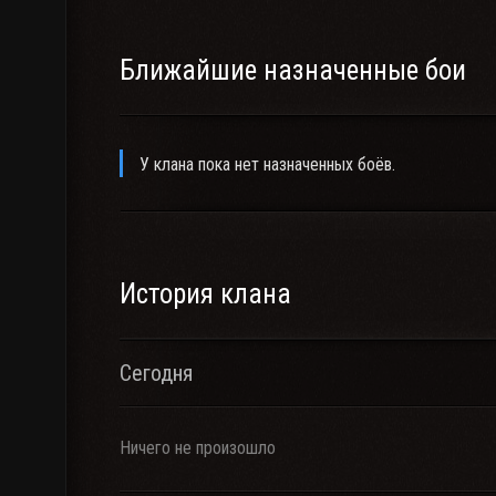
Ближайшие назначенные бои
У клана пока нет назначенных боёв.
История клана
Сегодня
Ничего не произошло