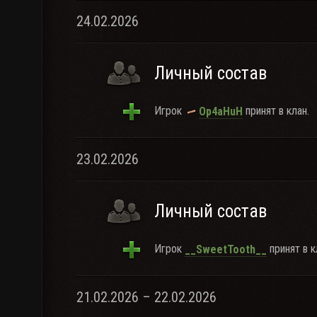
24.02.2026
Личный состав
Игрок
принят в клан.
Op4aHuH
23.02.2026
Личный состав
Игрок
принят в к
__SweetTooth__
21.02.2026 – 22.02.2026