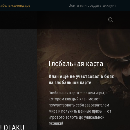
Табель-календарь
Войти
или
создать аккаунт
Везде
Глобальная карта
Клан ещё не участвовал в боях
на Глобальной карте.
Глобальная карта — режим игры, в
котором каждый клан может
почувствовать себя завоевателем
мира и получить ценные призы — от
игрового золота до уникальной
техники!
c! OTAKU