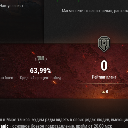
 Наступлениях
Магма течёт в наших венах, раскал
0
63,99%
Рейтинг клана
во боёв
Средний процент побед
0
н в Мире танков. Будем рады видеть в своих рядах людей, имеющи
Panic
- основное боевое подразделение. прайм от 20.00 мск