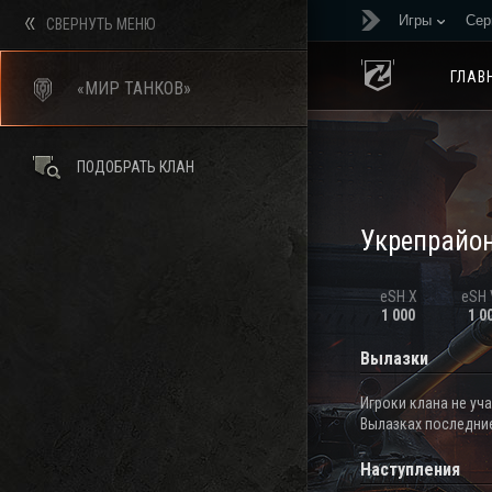
Игры
Сер
СВЕРНУТЬ МЕНЮ
ГЛАВ
«МИР ТАНКОВ»
ПОДОБРАТЬ КЛАН
Укрепрайо
eSH X
eSH V
1 000
1 0
Вылазки
Игроки клана не уч
Вылазках последние
Наступления