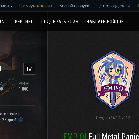
висы
Премиум магазин
Боевой пропуск
Центр поддержки
Реферальная программа
НАЯ
РЕЙТИНГ
ПОДОБРАТЬ КЛАН
НАБРАТЬ БОЙЦОВ
н
IV
III
eSH VI
00
1 000
аствовали в
Создан
16.10.2012
 28 дней.
[FMP-O]
Full Metal Pani