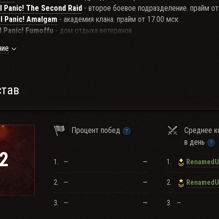
l Panic! The Second Raid
- второе боевое подразделение. прайм от
al Panic! Amalgam
- академия клана. прайм от 17.00 мск
l Panic! Fumoffu
- дом отдыха ветеранов
ние
ления в клан подаются на нашем
форуме
ана
став
Процент побед
Среднее к
в день
2
1.
—
—
1.
2.
—
—
2.
3.
—
—
3.
—