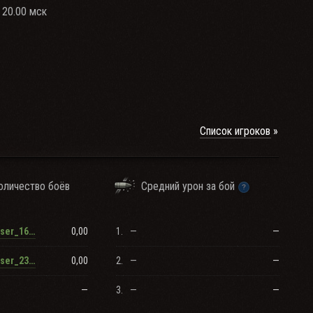
 20.00 мск
Список игроков
оличество боёв
Средний урон за бой
0,00
1.
—
—
RenamedUser_16015136
0,00
2.
—
—
RenamedUser_23212291
—
3.
—
—