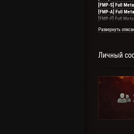
[FMP-S] Full Meta
[FMP-A] Full Met
[FMP-F] Full Meta
Развернуть описа
Заявки для вступ
Wot-страничка кл
мы ВКонтакте
Личный со