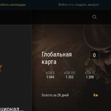
Табель-календарь
Войти
или
создать аккаунт
Везде
Глобальная
0
карта
eGM
X
eGM
VIII
eGM
VI
1 044
1 352
1 208
Золото за 28 дней
0
ный Клан<