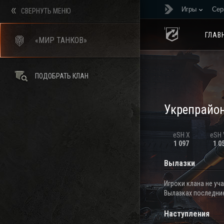
Игры
Сер
СВЕРНУТЬ МЕНЮ
ГЛАВ
«МИР ТАНКОВ»
ПОДОБРАТЬ КЛАН
Укрепрайо
eSH X
eSH V
1 097
1 0
Вылазки
Игроки клана не уч
Вылазках последние
Наступления