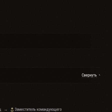
Свернуть
ц
→
Заместитель командующего