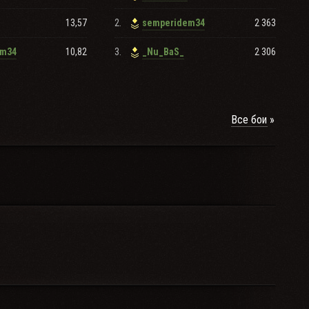
13,57
2.
2 363
semperidem34
10,82
3.
2 306
em34
_Nu_BaS_
Все бои