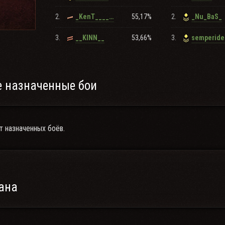
2.
55,17%
2.
_KenT______
_Nu_BaS_
3.
53,66%
3.
__KINN__
semperid
 назначенные бои
т назначенных боёв.
ана