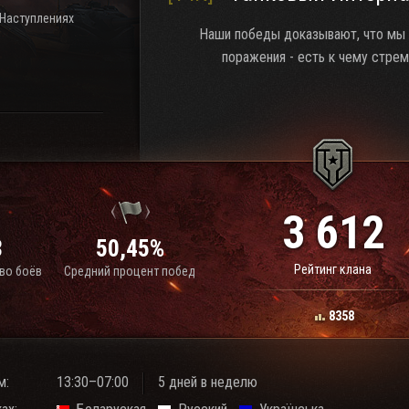
 Наступлениях
Наши победы доказывают, что мы 
поражения - есть к чему стрем
3 612
8
50,45%
Рейтинг клана
во боёв
Средний процент побед
8358
м:
13:30–07:00
5 дней в неделю