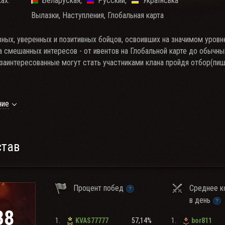
ах:
Беларуская
Русский
Українська
Вылазки, Наступления, Глобальная карта
ивных, уверенных и позитивных бойцов, освоивших на значимом уровн
а смешанных интересов - от ивентов на Глобальной карте до обычны
 заинтересованные могут стать участниками клана пройдя отбор(пи
бования к игрокам вступающим в клан:
ние
 20 00
0+, Личный рейтинг 6500+ , WN8 1500+
ыть на связи в ТС
став
КРОФОНА И ВОЗМОЖНОСТИ ГОВОРИТЬ ОБЯЗАТЕЛЬНЫ!
 в неделю
ре минимум по две единице техники VIII, X на каждом уровне (для A
Процент побед
Среднее к
тие в организованных кланом мероприятиях (Вылазки, ГК, Наступлени
в день
нормативная лексика, уважение к участникам клана и позитивное на
38
ая техника: ОБ 277.ОБ 430У. ОБ279(Р). Т95/FV4201 Chieftain.
1.
57,14%
1.
KVAS77777
bor811