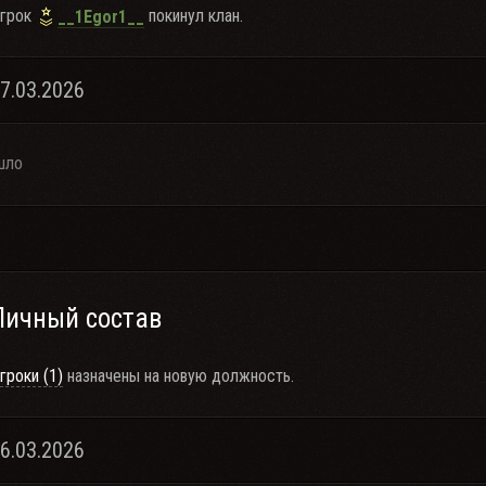
грок
покинул клан.
__1Egor1__
27.03.2026
шло
Личный состав
гроки (1)
назначены на новую должность.
06.03.2026