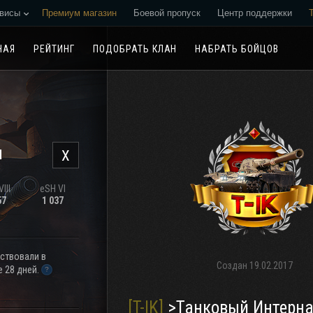
висы
Премиум магазин
Боевой пропуск
Центр поддержки
Реферальная программа
НАЯ
РЕЙТИНГ
ПОДОБРАТЬ КЛАН
НАБРАТЬ БОЙЦОВ
н
X
III
eSH VI
57
1 037
аствовали в
Создан
19.02.2017
 28 дней.
[T-IK]
>Танковый Интернациональ