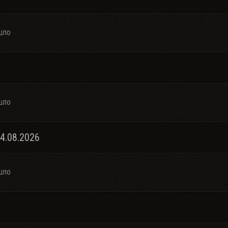
шло
шло
04.08.2026
шло