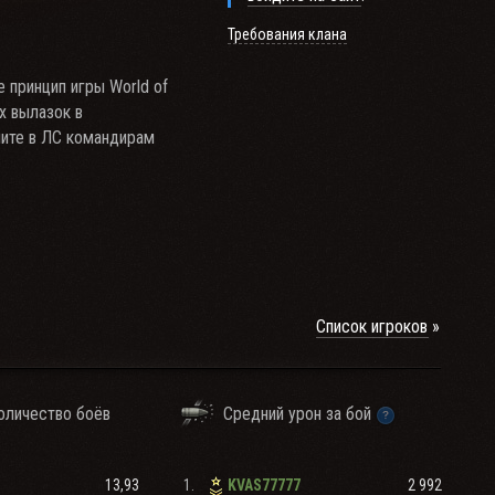
Требования клана
е принцип игры World of
х вылазок в
шите в ЛС командирам
Список игроков
BC формата)
оличество боёв
Средний урон за бой
я и тп.)
строение
13,93
1.
2 992
KVAS77777