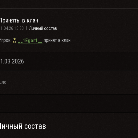
Приняты в клан
01.04.26 15:30
Личный состав
Игрок
принят в клан.
__1Egor1__
31.03.2026
шло
Личный состав