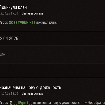
Покинули клан
23.04.26 17:30
Личный состав
Игрок
покинул клан.
SOBSTVENNIK33
22.04.2026
шло
Назначены на новую должность
01.04.26 18:00
Личный состав
Игрок
назначен на новую должность:
Новобране
__1Egor1__