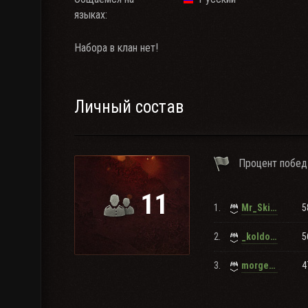
языках:
Набора в клан нет!
Личный состав
Процент побед
11
1.
5
Mr_SkittIes
2.
5
_koldobina_
3.
4
morgenPOOH