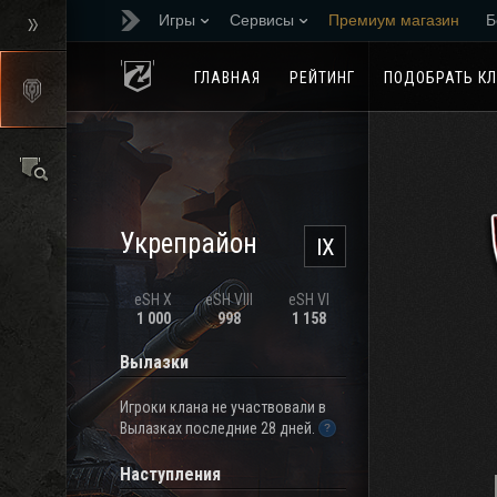
Игры
Сервисы
Премиум магазин
Б
Реферальная програм
ГЛАВНАЯ
РЕЙТИНГ
ПОДОБРАТЬ К
Укрепрайон
IX
eSH X
eSH VIII
eSH VI
1 000
998
1 158
Вылазки
Игроки клана не участвовали в
Вылазках последние 28 дней.
Наступления