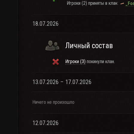
Игроки (2) приняты в клан:
_Fo
18.07.2026
Личный состав
Игроки (3)
покинули клан.
13.07.2026 – 17.07.2026
Ничего не произошло
12.07.2026