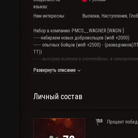
языках:
Нам интересны:
Вылазки, Наступления, Гло
Набор в компанию PMCS__WAGNER [WAGN-]
-----набираем новых добровольцев (wn8 +2000)
----- опытных бойцов (wn8 +2500) - (разведчиков(
ТТ))
------выходим вылазки в укрепрайоны, в направления
Так же планируем участвовать на глобальных арена
Развернуть описание
начинается с 16:00 по мск.
------наличие связи тс3
------ в прайм действует правило зашел в игру-заше
Наши популярные композиции ( под которые нередк
Личный состав
----WAGNER -BRATEEVSKY feat. Skyth27
----Лето и арбалеты -Аким Апачев
----Вагнер -Вика Цыганова
Процент побед
список композиций дальше будет пополняться