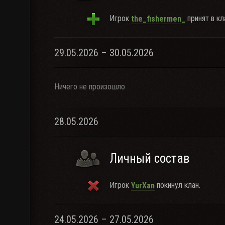
Игрок
принят в кл
the_fishermen_
29.05.2026 – 30.05.2026
Ничего не произошло
28.05.2026
Личный состав
Игрок
покинул клан.
YurXan
24.05.2026 – 27.05.2026