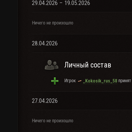
29.04.2026 – 19.05.2026
Ничего не произошло
28.04.2026
Личный состав
Игрок
принят 
_Kokosik_rus_58
27.04.2026
Ничего не произошло