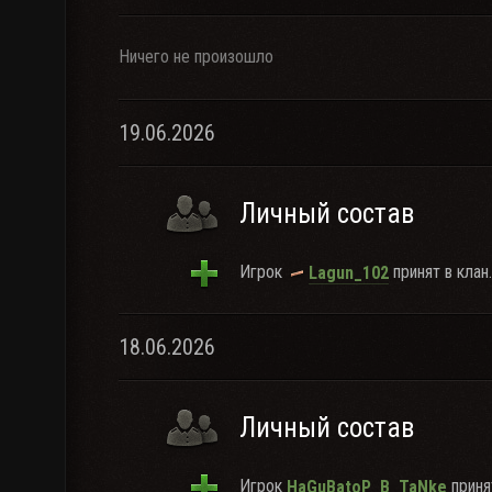
Ничего не произошло
19.06.2026
Личный состав
Игрок
принят в клан.
Lagun_102
18.06.2026
Личный состав
Игрок
принят
HaGuBatoP_B_TaNke