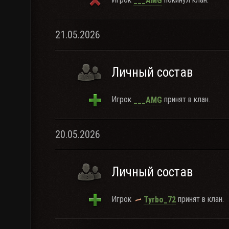
___AMG
21.05.2026
Личный состав
Игрок
принят в клан.
___AMG
20.05.2026
Личный состав
Игрок
принят в клан.
Tyrbo_72