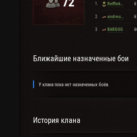
72
1.
6
Reffleks1820
2.
6
andreugena
3.
6
BARGOG
Ближайшие назначенные бои
У клана пока нет назначенных боёв.
История клана