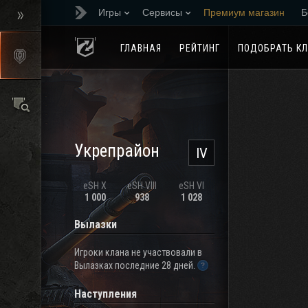
Игры
Сервисы
Премиум магазин
Б
Реферальная програм
ГЛАВНАЯ
РЕЙТИНГ
ПОДОБРАТЬ К
Укрепрайон
IV
eSH X
eSH VIII
eSH VI
1 000
938
1 028
Вылазки
Игроки клана не участвовали в
Вылазках последние 28 дней.
Наступления