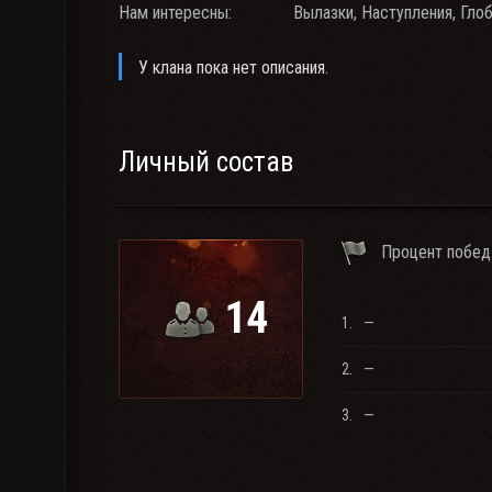
Нам интересны:
Вылазки, Наступления, Гло
У клана пока нет описания.
Личный состав
Процент побед
14
1.
—
2.
—
3.
—