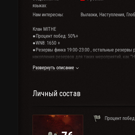
языках:
Нам интересны:
Вылазки, Наступления, Глоб
Клан MITHE
●Процент побед: 50%+
●WN8: 1650 +
●Резервы финка 19:00-23:00 , остальные резервы р
накопления резервов для таких мероприятий, как "
●В клане активный онлайн
Развернуть описание
●связь Тим Спик обязательно! Есть свой чат Teleg
флуда.
●Играем спринты 5+ рот, активно расширяемся. Л
потом забить на клан, будут жестко присекаться.
Личный состав
●НаступГКСпринтУкреп
● Всегда приветствуется способности полевого к
●Набор в клан строго через Командующего или За
Процент побед
●"Взять в клан брата/свата/коллегу под предлогом 
люди будут так же фильтроваться Заместителями 
●Для дам будут исключения.