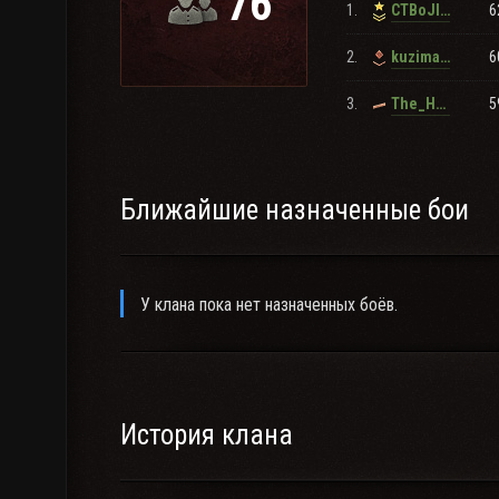
76
1.
6
CTBoJl_Tpyba_IIIaTaJl
MITHE.ts-3x.su
2.
6
kuziman25
Адрес нашего TeamSpeak
3.
5
The_How1
Ближайшие назначенные бои
У клана пока нет назначенных боёв.
История клана