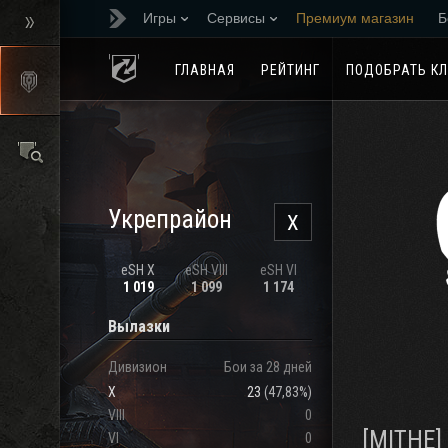
Игры
Сервисы
Премиум магазин
Б
Реферальная програм
ГЛАВНАЯ
РЕЙТИНГ
ПОДОБРАТЬ К
Укрепрайон
X
eSH X
eSH VIII
eSH VI
1 019
1 099
1 174
Вылазки
Дивизион
Бои за 28 дней
X
23
(
47,83%
)
VIII
0
[MITHE]
VI
0