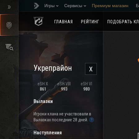
Игры
Сервисы
Премиум магазин
Б
Реферальная програм
ГЛАВНАЯ
РЕЙТИНГ
ПОДОБРАТЬ К
Укрепрайон
X
eSH X
eSH VIII
eSH VI
861
993
980
Вылазки
Игроки клана не участвовали в
Вылазках последние 28 дней.
Наступления