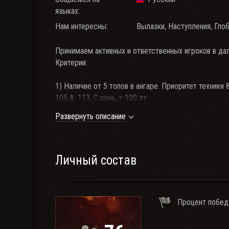
языках:
Нам интересны:
Вылазки, Наступления, Глоб
Принимаем активных и ответственных игроков в дал
Критерии:
1) Наличие от 5 топов в ангаре. Приоритет техники 8 
105 А, 113, С конь, т-100 лт
Развернуть описание
2)Клан участвует в боях на глобальной карте преим
вступлении в клан обязательно наличие техники из 
3)Связь TS3 (адрес:ts4.voice-server.ru:10098), нал
Личный состав
4) Вступление в клан только после собеседования 
Процент побед
5)Прайм тайм 14:00-19:00 (по мск )
6)Соблюдение устава клана.