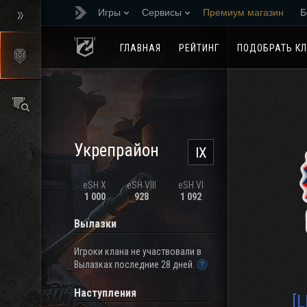
Игры
Сервисы
Премиум магазин
Б
Реферальная програм
ГЛАВНАЯ
РЕЙТИНГ
ПОДОБРАТЬ К
Укрепрайон
IX
eSH X
eSH VIII
eSH VI
1 000
928
1 092
Вылазки
Игроки клана не участвовали в
Вылазках последние 28 дней.
Наступления
[L