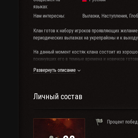
языках:
Нам интересны:
Вылазки, Наступления, Гло
Клан готов к набору игроков проявляющих желание 
периодических вылазках на укрепрайоны и к выходу
На данный момент костяк клана состоит из хорош
покинувших его в темные времена и новичков готов
реализовывать себя.
Развернуть описание
С самого дня своего создания клан находится под
сформирован но ввиду непреодолимых обстоятель
полевых командиров.
Личный состав
Мы готовы повторить попытку!
Мы готовы вновь встать с колен!
Процент побед
Мы готовы к войне...