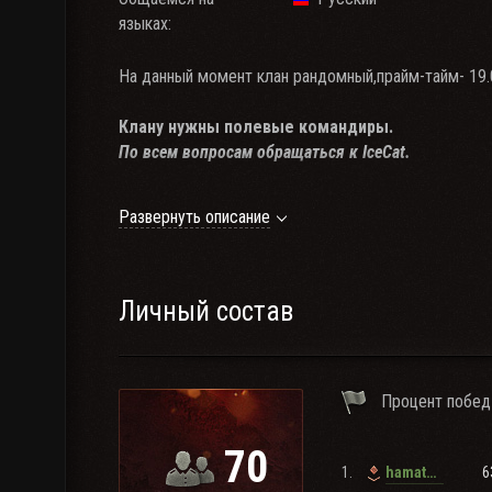
языках:
На данный момент клан рандомный,прайм-тайм- 19.
Клану нужны полевые командиры.
По всем вопросам обращаться к IceCat.
Клан принимает в свои ряды умелых и дисциплин
Развернуть описание
Требования для кандидатов:
- Вы старше 14 лет
- Ваш общий процент побед на аккаунте больше
50
- Вам подходит
прайм-тайм с 19 до 00
часов по М
Личный состав
- Вы хотите играть в команде, будете выполнить у
внутриклановые мероприятия
- У вас есть микрофон
Процент побед
70
1.
6
hamathan