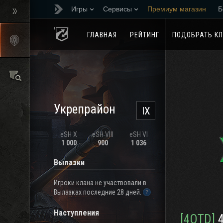
Игры
Сервисы
Премиум магазин
Б
Реферальная програм
ГЛАВНАЯ
РЕЙТИНГ
ПОДОБРАТЬ К
Укрепрайон
IX
eSH X
eSH VIII
eSH VI
1 000
900
1 036
Вылазки
Игроки клана не участвовали в
Вылазках последние 28 дней.
Наступления
[4OTD]
4