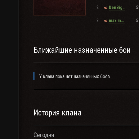
2.
5
DenBigBen
3.
5
maximus200_voin
Ближайшие назначенные бои
У клана пока нет назначенных боёв.
История клана
Сегодня