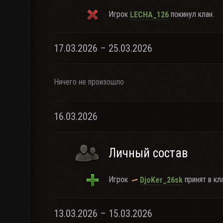
Игрок
покинул клан.
LECHA_126
17.03.2026 – 25.03.2026
Ничего не произошло
16.03.2026
Личный состав
Игрок
принят в кла
DjoKer_26sk
13.03.2026 – 15.03.2026