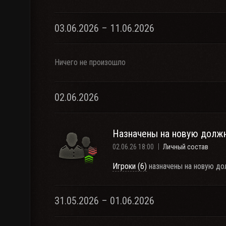
03.06.2026 – 11.06.2026
Ничего не произошло
02.06.2026
Назначены на новую долж
02.06.26 18:00
Личный состав
Игроки (6)
назначены на новую до
31.05.2026 – 01.06.2026