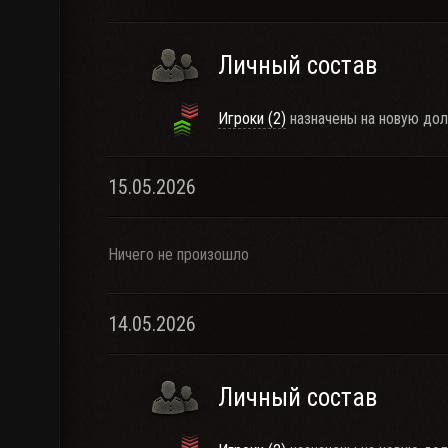
Личный состав
Игроки (2)
назначены на новую дол
15.05.2026
Ничего не произошло
14.05.2026
Личный состав