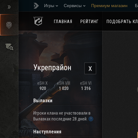
Игры
Сервисы
Премиум магазин
Б
Реферальная програм
ГЛАВНАЯ
РЕЙТИНГ
ПОДОБРАТЬ К
Укрепрайон
X
eSH X
eSH VIII
eSH VI
920
1 020
1 316
Вылазки
Игроки клана не участвовали в
Вылазках последние 28 дней.
Наступления