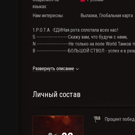
языках:
Нам интересны:
Вылазки, Глобальная карта
1.Р.О.Т.А. -ЕДИНая рота сплотила всех нас!
S ---------------------Скажу вам, что будучи с нами,
N ---------------------Не только на поле World Танков 
B ---------------------БОЛЬШОЙ СТВОЛ - успех и в реа
НАБОР НА ИВЕНТ!
Развернуть описание
Требования:
- от 49% побед;
- от 2 топов в ангаре;
Личный состав
- обязательное нахождение в Discord.
- при нахождении онлайн - обязательно присутствие
клана
Процент побед