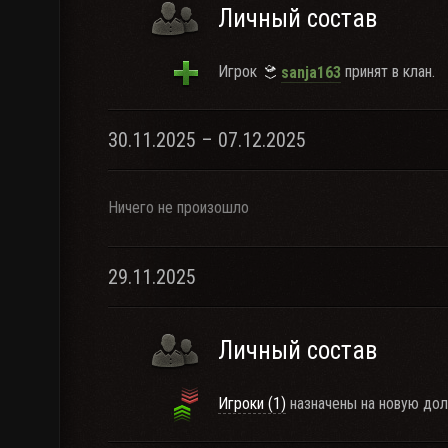
Личный состав
Игрок
принят в клан.
sanja163
30.11.2025 – 07.12.2025
Ничего не произошло
29.11.2025
Личный состав
Игроки (1)
назначены на новую дол