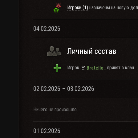
Игроки (1)
назначены на новую дол
04.02.2026
Личный состав
Игрок
принят в клан.
Bratello_
02.02.2026 – 03.02.2026
Ничего не произошло
01.02.2026