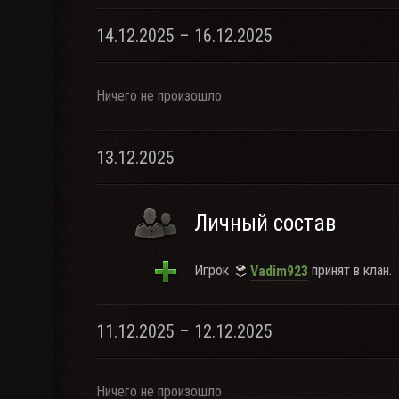
14.12.2025 – 16.12.2025
Ничего не произошло
13.12.2025
Личный состав
Игрок
принят в клан.
Vadim923
11.12.2025 – 12.12.2025
Ничего не произошло