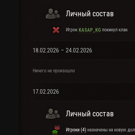
Личный состав
Игрок
покинул клан.
KASAP_KG
18.02.2026 – 24.02.2026
Ничего не произошло
17.02.2026
Личный состав
Игроки (4)
назначены на новую дол