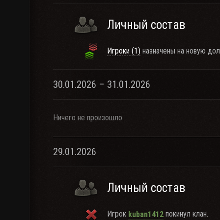
Личный состав
Игроки (1)
назначены на новую дол
30.01.2026 – 31.01.2026
Ничего не произошло
29.01.2026
Личный состав
Игрок
покинул клан.
kuban1412