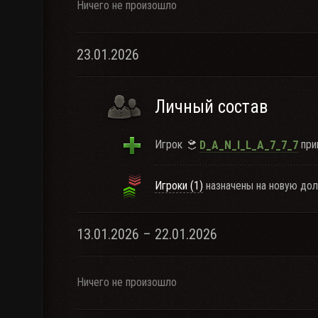
Ничего не произошло
23.01.2026
Личный состав
Игрок
прин
D_A_N_I_L_A_7_7_7
Игроки (1)
назначены на новую дол
13.01.2026 – 22.01.2026
Ничего не произошло