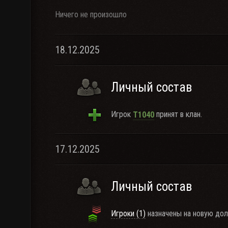
Ничего не произошло
18.12.2025
Личный состав
Игрок
принят в клан.
T1040
17.12.2025
Личный состав
Игроки (1)
назначены на новую дол