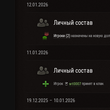
12.01.2026
Личный состав
Игроки (2)
назначены на новую дол
11.01.2026
Личный состав
Игрок
принят в клан.
wt0007
19.12.2025 – 10.01.2026