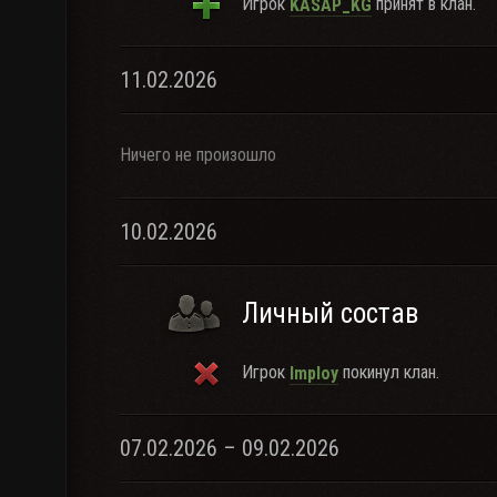
Игрок
принят в клан.
KASAP_KG
11.02.2026
Ничего не произошло
10.02.2026
Личный состав
Игрок
покинул клан.
lmploy
07.02.2026 – 09.02.2026