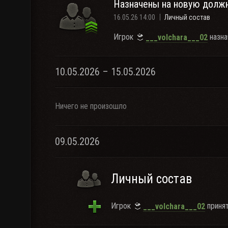
Назначены на новую долж
16.05.26 14:00
Личный состав
Игрок
назна
___volchara___02
10.05.2026 – 15.05.2026
Ничего не произошло
09.05.2026
Личный состав
Игрок
принят
___volchara___02