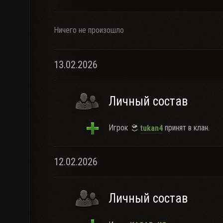
Ничего не произошло
13.02.2026
Личный состав
Игрок
принят в клан.
tukan4
12.02.2026
Личный состав