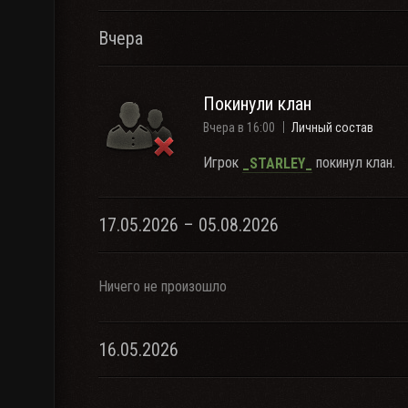
Вчера
Покинули клан
Вчера в 16:00
Личный состав
Игрок
покинул клан.
_STARLEY_
17.05.2026 – 05.08.2026
Ничего не произошло
16.05.2026