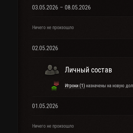
03.05.2026 – 08.05.2026
Ничего не произошло
02.05.2026
Личный состав
Игроки (1)
назначены на новую дол
01.05.2026
Ничего не произошло