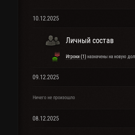
10.12.2025
Личный состав
Игроки (1)
назначены на новую дол
09.12.2025
Ничего не произошло
08.12.2025