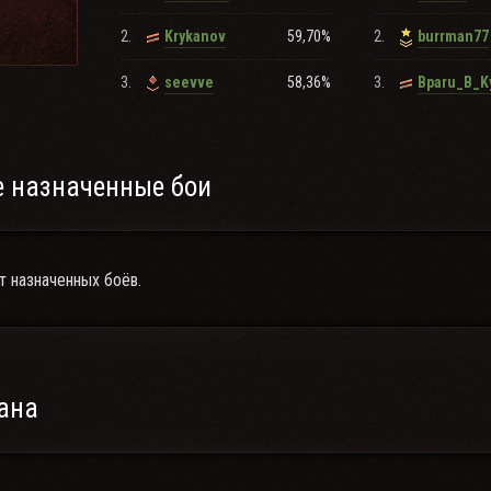
2.
59,70%
2.
Krykanov
burrman77
3.
58,36%
3.
seevve
Bparu_B_K
 назначенные бои
т назначенных боёв.
ана