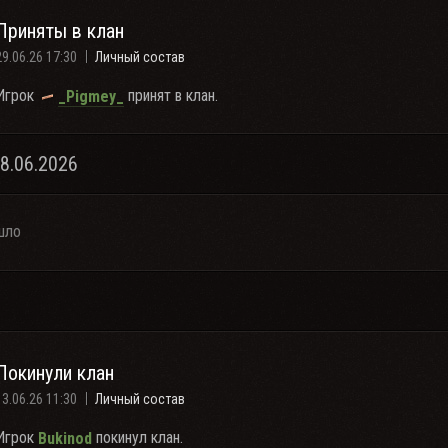
Приняты в клан
29.06.26 17:30
Личный состав
Игрок
принят в клан.
_Pigmey_
28.06.2026
шло
Покинули клан
13.06.26 11:30
Личный состав
Игрок
покинул клан.
Bukinod