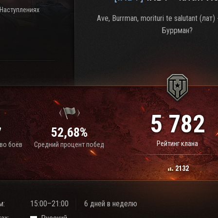
 Наступлениях
Ave, Burrman, morituri te salutant (лат)
Буррман?
5 782
7
52,68%
Рейтинг клана
во боёв
Средний процент побед
2132
м:
15:00–21:00
6 дней в неделю