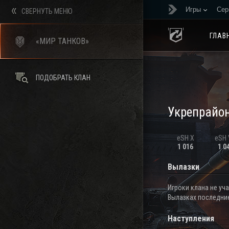
Игры
Сер
СВЕРНУТЬ МЕНЮ
ГЛАВ
«МИР ТАНКОВ»
ПОДОБРАТЬ КЛАН
Укрепрайо
eSH X
eSH V
1 016
1 0
Вылазки
Игроки клана не уч
Вылазках последние
Наступления