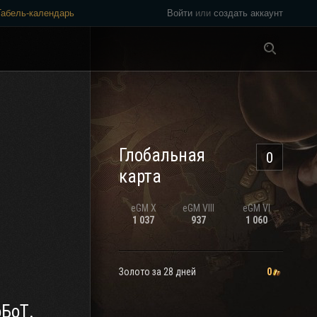
Табель-календарь
Войти
или
создать аккаунт
Везде
Глобальная
0
карта
eGM
X
eGM
VIII
eGM
VI
1 037
937
1 060
Золото за 28 дней
0
оБоТ.