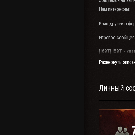
Общаемся на язык
Нам интересны:
Клан друзей с фор
Игровое сообщес
[IXBT] IXBT - кл
[1XBT] 1XBT - К
Развернуть описа
Для взводной игр
Все желающие - по
Личный со