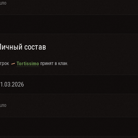
шло
Личный состав
грок
принят в клан.
Tortissimo
21.03.2026
шло