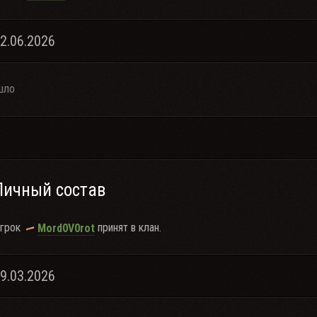
12.06.2026
шло
Личный состав
грок
принят в клан.
Mord0V0rot
29.03.2026