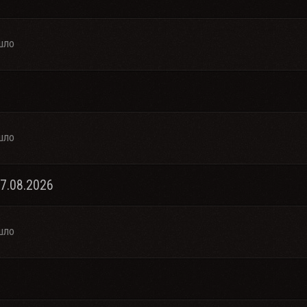
шло
шло
07.08.2026
шло