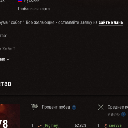
ах:
Русский
Глобальная карта
ума ' хобот '. Все желающие - оставляйте заявку на
сайте клана
тво:
ан ХоБоТ.
лан Хоботки
ние
ы открыт второй клан
[1XBT] 1XBT - Хоботки
давайте заявки на сайте клана.
став
Процент побед
Среднее к
в день
78
1.
62,82%
1.
_Pigmey_
seevve