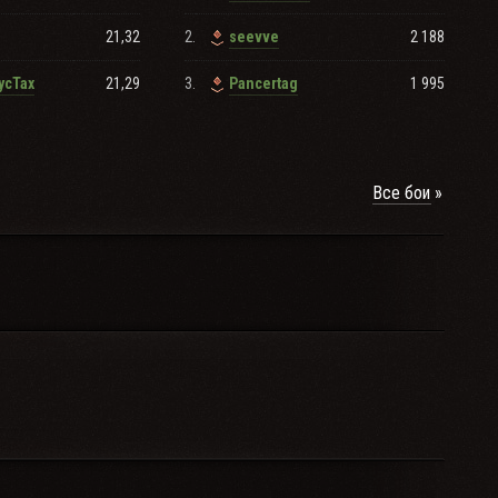
21,32
2.
2 188
seevve
21,29
3.
1 995
ycTax
Pancertag
Все бои