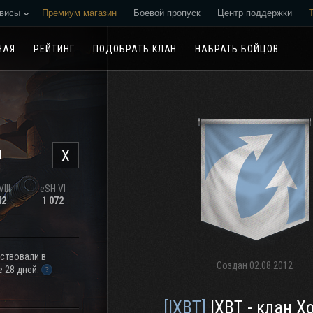
висы
Премиум магазин
Боевой пропуск
Центр поддержки
Реферальная программа
НАЯ
РЕЙТИНГ
ПОДОБРАТЬ КЛАН
НАБРАТЬ БОЙЦОВ
н
X
III
eSH VI
42
1 072
аствовали в
Создан
02.08.2012
 28 дней.
[IXBT]
IXBT - клан Х